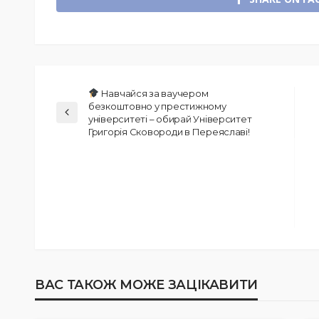
Навчайся за ваучером
безкоштовно у престижному
університеті – обирай Університет
Григорія Сковороди в Переяславі!
ВАС ТАКОЖ МОЖЕ ЗАЦІКАВИТИ