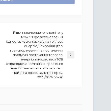
Рішення виконавчого комітету
№623 “Про встановлення
одноставкових тарифів на теплову
енергію, її виробництво,
транспортування та постачання,
послуги з постачання теплової
енергії, які надаються ТОВ
«Управляюча компанія «Зараз-5» по
вул. Лобановського Валерія в с.
Чайки на опалювальний період
2025/2026 років”