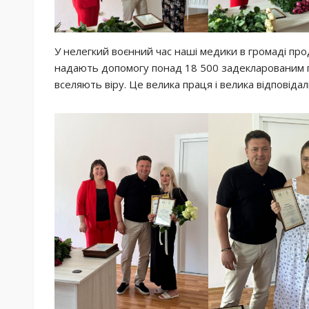
У нелегкий воєнний час наші медики в громаді п
надають допомогу понад 18 500 задекларованим п
вселяють віру. Це велика праця і велика відповідал