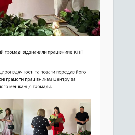
ій громаді відзначили працівників КНП
щирої вдячності та поваги передав його
ні грамоти працівникам Центру за
жного мешканця громади.