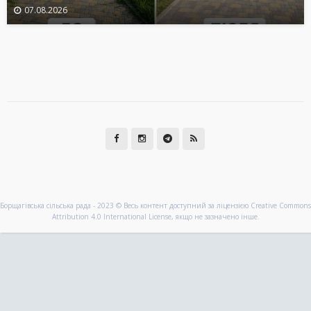
07.08.2026
Борщагівська сільська рада - 2023 © Весь контент доступний за ліцензією Creative Commons
Attribution 4.0 International License, якщо не зазначено інше.