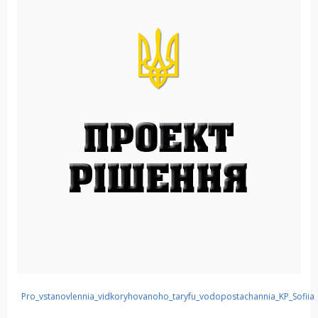
Pro_vstanovlennia_vidkoryhovanoho_taryfu_vodopostachannia_KP_Sofiia