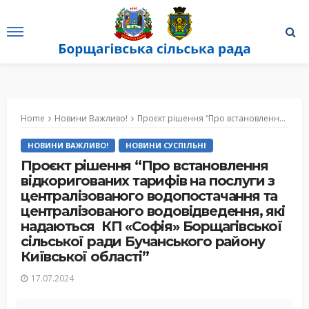
Home
Новини Важливо!
Проєкт рішення “Про встановлення відкоригованих тарифів на послуги з централізованого водопостачання та централізованого водовідведення, які надаються КП «Софія» Борщагівської сільської ради Бучанського району Київської області”
НОВИНИ ВАЖЛИВО!
НОВИНИ СУСПІЛЬНІ
Проєкт рішення “Про встановлення
відкоригованих тарифів на послуги з
централізованого водопостачання та
централізованого водовідведення, які
надаються КП «Софія» Борщагівської
сільської ради Бучанського району
Київської області”
17.07.2024