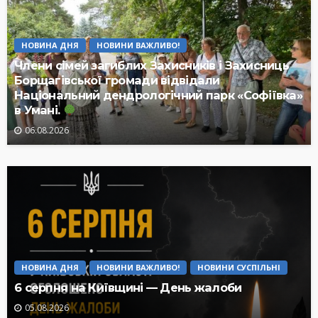
НОВИНА ДНЯ
НОВИНИ ВАЖЛИВО!
Члени сімей загиблих Захисників і Захисниць
Борщагівської громади відвідали
Національний дендрологічний парк «Софіївка»
в Умані.
06.08.2026
НОВИНА ДНЯ
НОВИНИ ВАЖЛИВО!
НОВИНИ СУСПІЛЬНІ
6 серпня на Київщині — День жалоби
05.08.2026