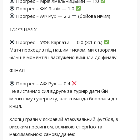
Прогрес – Мрія Хмельницький — 1:0
Прогрес – ФК Львів — 1:0
Прогрес – АФ Рух — 2:2
(бойова нічия)
1/2 ФІНАЛУ
Прогрес – УФК Карпати — 0:0 (3:1 п.п.)
Матч проходив під нашим тиском, ми створили
більше моментів і заслужено вийшли до фіналу.
ФІНАЛ
Прогрес – АФ Рух — 0:4
Не вистачило сил вдруге за турнір дати бій
іменитому супернику, але команда боролася до
кінця.
Хлопці грали у яскравий атакувальний футбол, з
високим пресингом, великою енергією та
максимальною самовіддачею.