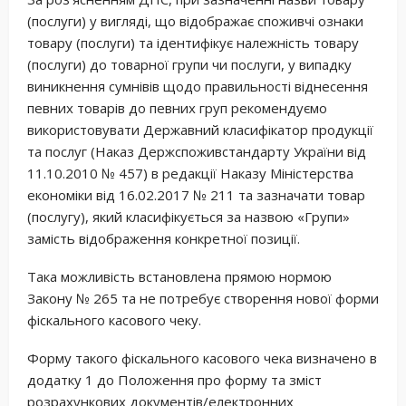
(послуги) у вигляді, що відображає споживчі ознаки
товару (послуги) та ідентифікує належність товару
(послуги) до товарної групи чи послуги, у випадку
виникнення сумнівів щодо правильності віднесення
певних товарів до певних груп рекомендуємо
використовувати Державний класифікатор продукції
та послуг (Наказ Держспоживстандарту України від
11.10.2010 № 457) в редакції Наказу Міністерства
економіки від 16.02.2017 № 211 та зазначати товар
(послугу), який класифікується за назвою «Групи»
замість відображення конкретної позиції.
Така можливість встановлена прямою нормою
Закону № 265 та не потребує створення нової форми
фіскального касового чеку.
Форму такого фіскального касового чека визначено в
додатку 1 до Положення про форму та зміст
розрахункових документів/електронних