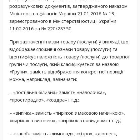
розрахункових документів, затвердженого наказом
Міністерства фінансів України 21.01.2016 № 13,
зареєстрованого в Міністерстві юстиції України
11.02.2016 за № 220/28350.
При зазначенні назви товару (послуги) у вигляді, що
відображає споживчі ознаки товару (послуги) та
ідентифікує належність товару (послуги) до товарної
групи чи послуги, який класифікується за назвою
«Групи», замість відображення конкретної позиції
можна, наприклад, зазначати:
– «постільна білизна» замість «наволочка»,
«простирадло», «ковдра» і т.д.;
– «випічка» замість «пиріжок з маковою начинкою»,
«пиріжок з вишнею», «пиріжок з повидлом» і т. д.;
– «напої» замість «лимонад», «сітро», «дюшес»,