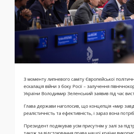
З моменту липневого саміту Європейської політичн
ескалація війни з боку Росії – залучення північно
України Володимир Зеленський заявив під час вист
Глава держави наголосив, що концепція «мир завд
реалістичність та ефективність, і зараз вона потрі
Президент подякував усім присутнім у залі за підт
також за відстоювання права нашої країни викорис