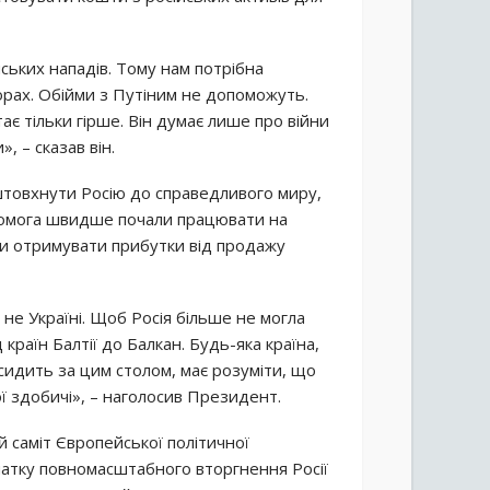
йських нападів. Тому нам потрібна
ворах. Обійми з Путіним не допоможуть.
тає тільки гірше. Він думає лише про війни
, – сказав він.
штовхнути Росію до справедливого миру,
якомога швидше почали працювати на
ки отримувати прибутки від продажу
 не Україні. Щоб Росія більше не могла
 країн Балтії до Балкан. Будь-яка країна,
сидить за цим столом, має розуміти, що
 здобичі», – наголосив Президент.
 саміт Європейської політичної
очатку повномасштабного вторгнення Росії