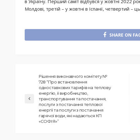
в Україну. Перший саміт відбувся у жовтні 2022 року
Молдові, третій – у жовтні в Іспанії, четвертий – ць
SHARE ON FA
Рішення виконавчого комітету №
728 “Про встановлення
одноставкових тарифів на теплову
енергію, її виробництво,
транспортування та постачання,
послуги з постачання теплової
енергії та послуги з постачання
гарячої води, які надаються КП
«СОФІЯ»”