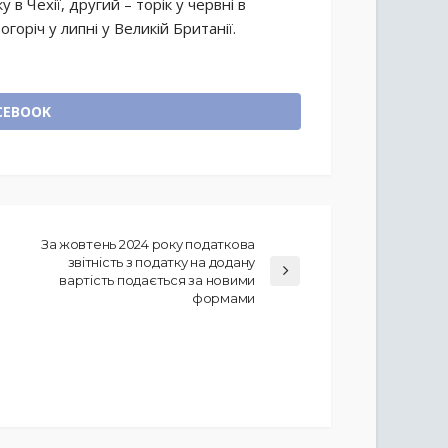
 в Чехії, другий – торік у червні в
огоріч у липні у Великій Британії.
CEBOOK
За жовтень 2024 року податкова
звітність з податку на додану
вартість подається за новими
формами