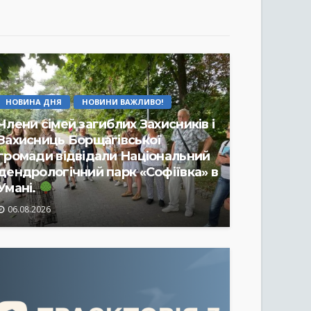
НОВИНА ДНЯ
НОВИНИ ВАЖЛИВО!
Члени сімей загиблих Захисників і
Захисниць Борщагівської
громади відвідали Національний
дендрологічний парк «Софіївка» в
Умані.
06.08.2026