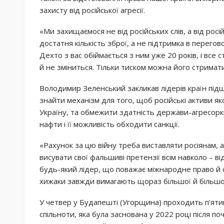
захисту від російської агресії.
«Ми захищаємося не від російських слів, а від росі
достатня кількість зброї, а не підтримка в перего
Дехто з вас обіймається з ним уже 20 років, і все с
й не зміниться. Тільки тиском можна його стримати»
Володимир Зеленський закликав лідерів країн під
знайти механізм для того, щоб російські активи 
Україну, та обмежити здатність держави-агресор
нафти і її можливість обходити санкції.
«Рахунок за цю війну треба виставляти росіянам, а
висувати свої фальшиві претензії всім навколо – від
будь-який лідер, що поважає міжнародне право й 
хижаки завжди вимагають щораз більшої й більшої
У четвер у Будапешті (Угорщина) проходить п’ятий
спільноти, яка була заснована у 2022 році після п