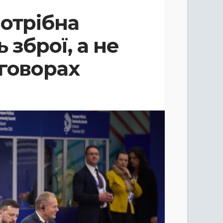
отрібна
 зброї, а не
говорах