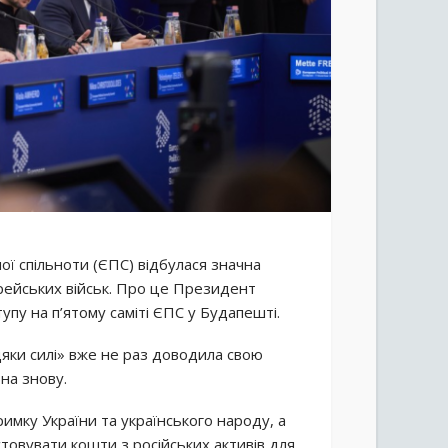
ої спільноти (ЄПС) відбулася значна
корейських військ. Про це Президент
упу на п’ятому саміті ЄПС у Будапешті.
яки силі» вже не раз доводила свою
бна знову.
римку України та українського народу, а
товувати кошти з російських активів для