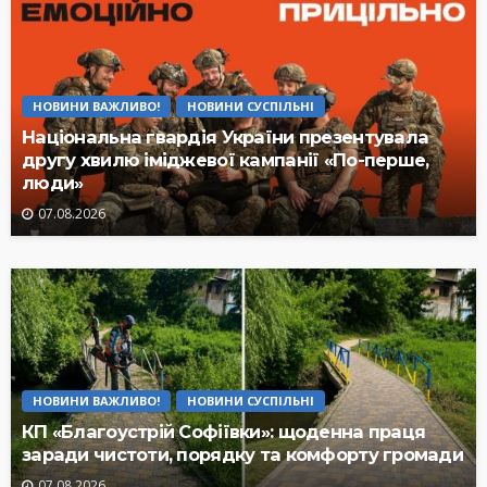
НОВИНИ ВАЖЛИВО!
НОВИНИ СУСПІЛЬНІ
Національна гвардія України презентувала
другу хвилю іміджевої кампанії «По-перше,
люди»
07.08.2026
НОВИНИ ВАЖЛИВО!
НОВИНИ СУСПІЛЬНІ
КП «Благоустрій Софіївки»: щоденна праця
заради чистоти, порядку та комфорту громади
07.08.2026