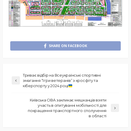
SHARE ON FACEBOOK
Триває відбір на Всеукраїнські спортивні
змагання “Ігри ветеранів” з кросфіту та
кіберспорту у 2024 році
Київська ОВА закликає мешканців взяти
участь в опитуванні мобільності для
покращення транспортного сполучення
в області