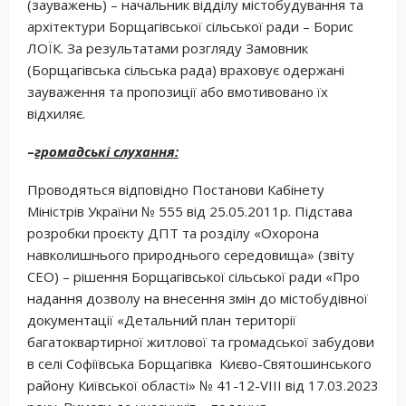
(зауважень) – начальник відділу містобудування та
архітектури Борщагівської сільської ради – Борис
ЛОЇК. За результатами розгляду Замовник
(Борщагівська сільська рада) враховує одержані
зауваження та пропозиції або вмотивовано їх
відхиляє.
–
громадські слухання:
Проводяться відповідно Постанови Кабінету
Міністрів України № 555 від 25.05.2011р. Підстава
розробки проєкту ДПТ та розділу «Охорона
навколишнього природнього середовища» (звіту
СЕО) – рішення Борщагівської сільської ради «Про
надання дозволу на внесення змін до містобудівної
документації «Детальний план території
багатоквартирної житлової та громадської забудови
в селі Софіївська Борщагівка Києво-Святошинського
району Київської області» № 41-12-VIII від 17.03.2023