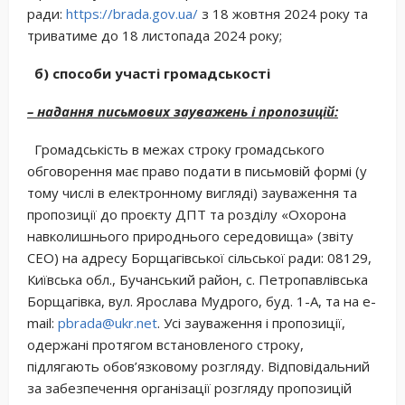
ради:
https://brada.gov.ua/
з 18 жовтня 2024 року та
триватиме до 18 листопада 2024 року;
б) способи участі громадськості
– надання письмових зауважень і пропозицій:
Громадськість в межах строку громадського
обговорення має право подати в письмовій формі (у
тому числі в електронному вигляді) зауваження та
пропозиції до проєкту ДПТ та розділу «Охорона
навколишнього природнього середовища» (звіту
СЕО) на адресу Борщагівської сільської ради: 08129,
Київська обл., Бучанський район, с. Петропавлівська
Борщагівка, вул. Ярослава Мудрого, буд. 1-А, та на e-
mail:
pbrada@ukr.net
. Усі зауваження і пропозиції,
одержані протягом встановленого строку,
підлягають обов’язковому розгляду. Відповідальний
за забезпечення організації розгляду пропозицій