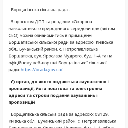
Борщагівська сільська рада .
З проєктом ДПТ та розділом «Охорона
навколишнього природнього середовища» (звітом
СЕО) можна ознайомитись в приміщенні
Борщагівської сільської ради за адресою: Київська
обл., Бучанський район, с. Петропавлівська
Борщагівка, вул. Ярослава Мудрого, буд. 1-А та на
офіційному веб-порталі Борщагівської сільської
ради:
https://brada.gov.ua/
.
ґ) орган, до якого подаються зауваження і
пропозиції, його поштова та електронна
адреси та строки подання зауважень і
пропозицій
Борщагівська сільська рада за адресою: 08129,
Київська обл., Бучанський район, с. Петропавлівська
Борщагівка, вул. Ярослава Мудрого, буд. 1-А або в