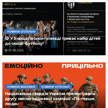
НОВИНИ СУСПІЛЬНІ
У Борщагівській громаді триває набір дітей
до секції футболу!
07.08.2026
НОВИНИ ВАЖЛИВО!
НОВИНИ СУСПІЛЬНІ
Національна гвардія України презентувала
другу хвилю іміджевої кампанії «По-перше,
люди»