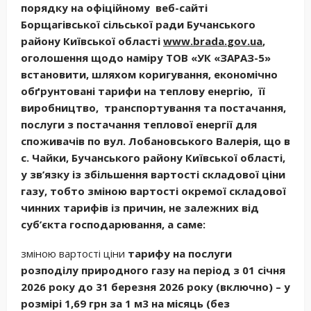
порядку на офіційному веб-сайті
Борщагівської сільської ради Бучанського
району Київської області
www
.
brada
.
gov
.
u
a
,
оголошення щодо
намір
у
ТОВ «УК «ЗАРАЗ-5»
встанов
ити
, шляхом коригування,
економічно
обґрунтован
і
тариф
и
на теплову енергію, її
виробництво, транспортування та постачання
,
послуги з постачання теплової енергії
для
споживачів по вул. Лобановського Валерія, що в
с. Чайки, Бучанського району Київської області
,
у зв’язку із
збіль
шення вартості
складової ціни
газу, тобто зміною
вартості окремої складової
чинних тарифів із причин, не залежних від
суб’єкта господарювання
, а саме:
зміною вартості ціни
тариф
у
на послуги
розподілу природного газу
на період з 01 січня
2026 року до 31 березня 2026 року (включно)
– у
розмірі 1,69 грн за 1 м3 на місяць (без