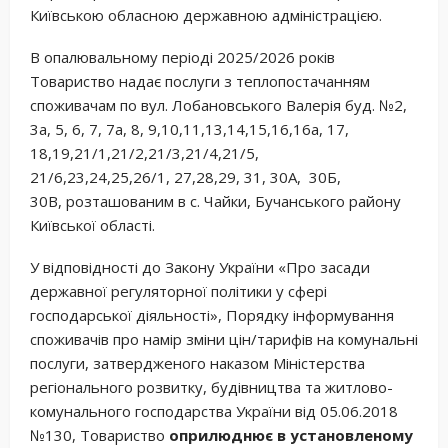
Київською обласною державною адміністрацією.
В опалювальному періоді 2025/2026 років
Товариство надає послуги з теплопостачанням
споживачам по вул. Лобановського Валерія буд. №2,
3а, 5, 6, 7, 7а, 8, 9,10,11,13,14,15,16,16а, 17,
18,19,21/1,21/2,21/3,21/4,21/5,
21/6,23,24,25,26/1, 27,28,29, 31, 30А, 30Б,
30В, розташованим в с. Чайки, Бучанського району
Київської області.
У відповідності до Закону України «Про засади
державної регуляторної політики у сфері
господарської діяльності», Порядку інформування
споживачів про намір зміни цін/тарифів на комунальні
послуги, затвердженого наказом Міністерства
регіонального розвитку, будівництва та житлово-
комунального господарства України від 05.06.2018
№130, Товариство
оприлюднює в установленому