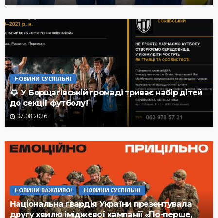
НОВИНИ СУСПІЛЬНІ
У Борщагівській громаді триває набір дітей
до секції футболу!
07.08.2026
НОВИНИ ВАЖЛИВО!
НОВИНИ СУСПІЛЬНІ
Національна гвардія України презентувала
другу хвилю іміджевої кампанії «По-перше,