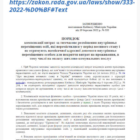
https://zakon.rada.gov.ua/laws/show/333-
2022-%D0%BF#Text