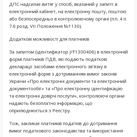
ДПС надсилає витяг у спосіб, вказаний у запиті: в
електронний кабінет, на електронну пошту, поштою
або безпосередньо в контролюючому органі (п.п. 4 п.
7.6 розд. VII Положення №1130).
Додаткові можливості для платників
За запитом (ідентифікатор J/F1300406) в електронній
формі платників ПДВ, які подають податкові
декларації засобами електронного зв’язку в
електронній формі з дотриманням вимог законів
України «Про електронні документи та електронний
документообіг» та «Про електронну ідентифікацію
та електронні довірчі послуги», контролюючі органи
надають безоплатно інформацію, що
оприлюднюється з Реєстру.
Тож, закликає платників податків до дотримання
вимог податкового законодавства та використання