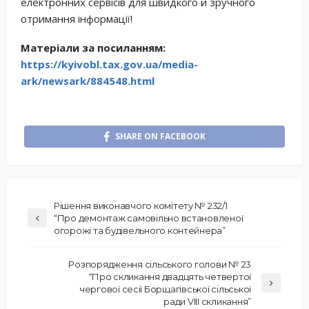
електронних сервісів для швидкого й зручного
отримання інформації!
Матеріали за посиланням:
https://kyivobl.tax.gov.ua/media-
ark/newsark/884548.html
SHARE ON FACEBOOK
Рішення виконавчого комітету № 232/1
“Про демонтаж самовільно встановленої
огорожі та будівельного контейнера”
Розпорядження сільського голови № 23
“Про скликання двадцять четвертої
чергової сесії Борщагівської сільської
ради VIII скликання”