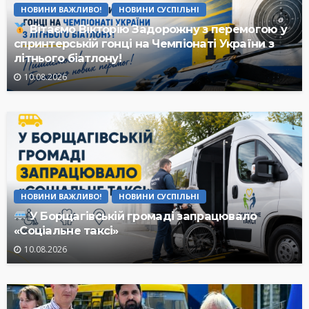
НОВИНИ ВАЖЛИВО!
НОВИНИ СУСПІЛЬНІ
Вітаємо Вікторію Задорожну з перемогою у
спринтерській гонці на Чемпіонаті України з
літнього біатлону!
10.08.2026
НОВИНИ ВАЖЛИВО!
НОВИНИ СУСПІЛЬНІ
У Борщагівській громаді запрацювало
«Соціальне таксі»
10.08.2026