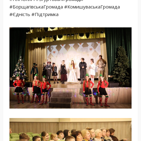
#БорщагівськаГромада #КомишуваськаГромада
#Єдність #Підтримка