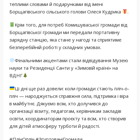
теплими словами й подарунками від імені
Борщагівського сільського голови Олеся Кудрика
.
Крім того, для потреб Комишуваської громади від
Борщагівської громади ми передали портативну
зарядну станцію, яка стане у нагоді та сприятиме
безперебійній роботі у складних умовах.
Фінальними акцентами стали відвідування Музею
науки та Резиденції Санти у «Зимовій країні» на
ВДНГ
Ці дні ще раз довели: коли громади стають пліч-о-
пліч — народжується справжня сила, підтримка і віра
в майбутнє. Дякуємо всім, хто долучився до
організації візиту, педагогам, керівникам закладів
освіти, координаторам проєкту та всім, хто створив
для дітей атмосферу турботи й радості.
#ПлічОпліч #ЗгуртованіГромади