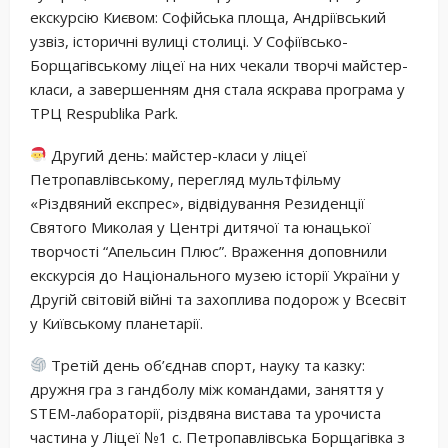
екскурсію Києвом: Софійська площа, Андріївський
узвіз, історичні вулиці столиці. У Софіївсько-
Борщагівському ліцеї на них чекали творчі майстер-
класи, а завершенням дня стала яскрава програма у
ТРЦ Respublika Park.
Другий день: майстер-класи у ліцеї
Петропавлівському, перегляд мультфільму
«Різдвяний експрес», відвідування Резиденції
Святого Миколая у Центрі дитячої та юнацької
творчості “Апельсин Плюс”. Враження доповнили
екскурсія до Національного музею історії України у
Другій світовій війні та захоплива подорож у Всесвіт
у Київському планетарії.
Третій день об’єднав спорт, науку та казку:
дружня гра з гандболу між командами, заняття у
STEM-лабораторії, різдвяна вистава та урочиста
частина у Ліцеї №1 с. Петропавлівська Борщагівка з