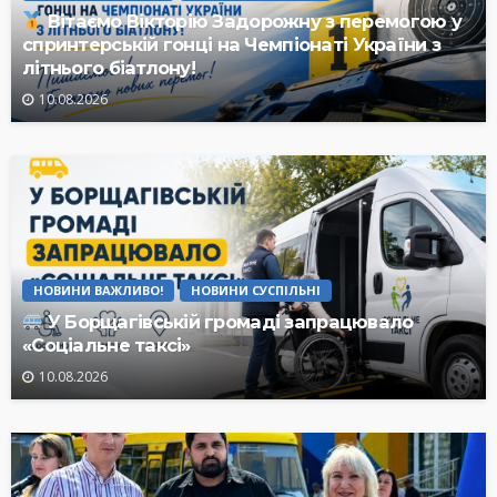
Вітаємо Вікторію Задорожну з перемогою у
спринтерській гонці на Чемпіонаті України з
літнього біатлону!
10.08.2026
НОВИНИ ВАЖЛИВО!
НОВИНИ СУСПІЛЬНІ
У Борщагівській громаді запрацювало
«Соціальне таксі»
10.08.2026