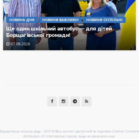
НОВИНА ДНЯ
НОВИНИ ВАЖЛИВО!
НОВИНИ СУСПІЛЬНІ
Ще один шкільний автобус — для дітей
Борщагівської громади!
07.08.2026
Борщагівська сільська рада - 2023 © Весь контент доступний за ліцензією Creative Commons
Attribution 4.0 International License, якщо не зазначено інше.