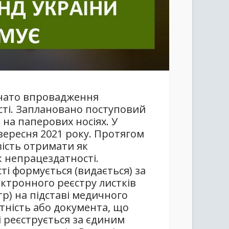
почато впровадження
сті. Заплановано поступовий
 на паперових носіях. У
 вересня 2021 року. Протягом
ість отримати як
к непрацездатності.
і формується (видається) за
ктронного реєстру листків
тр) на підставі медичного
тність або документа, що
і реєструється за єдиним