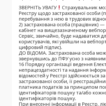
ЗВЕРНІТЬ УВАГУ
Страхувальник мо
Реєстру щодо застрахованої особи (п
перебування з нею в трудових відно
2) застрахована особа (працівник) —
кабінет на вищезазначеному вебпор
Сервіс, звичайно, буде надаватися д
користувачів, які увійшли на вебпо
цифровий підпис).
ДО ВІДОМА. Застрахована особа мож
звернувшись до ПФУ усно з наявними
16 Порядку організації ведення Елек
непрацездатності та надання інформа
відомостей у Реєстрі здійснюється з
застрахованої особи, її реєстраційн
платника податків за принципом пов
ідентифікаторів пошуку та/або кожн
ідентифікаторів пошуку.
При внесенні інформації в Реєстр, л