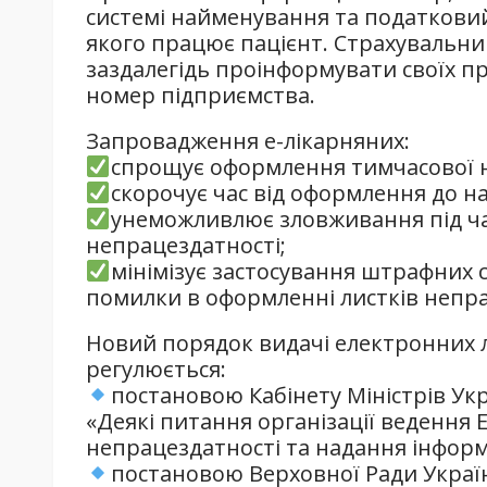
системі найменування та податковий
якого працює пацієнт. Страхувальн
заздалегідь проінформувати своїх п
номер підприємства.
Запровадження е-лікарняних:
спрощує оформлення тимчасової н
скорочує час від оформлення до н
унеможливлює зловживання під час
непрацездатності;
мінімізує застосування штрафних с
помилки в оформленні листків непра
Новий порядок видачі електронних 
регулюється:
постановою Кабінету Міністрів Укр
«Деякі питання організації ведення 
непрацездатності та надання інформа
постановою Верховної Ради України