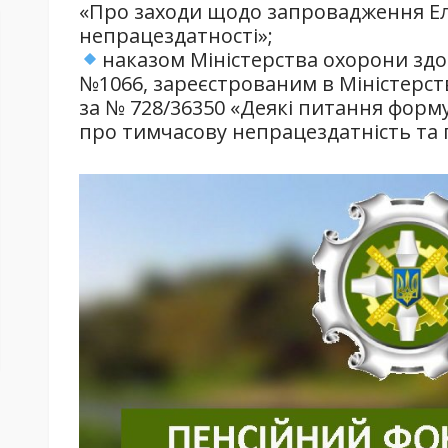
«Про заходи щодо запровадження Ел
непрацездатності»;
наказом Міністерства охорони здор
№1066, зареєстрованим в Міністерств
за № 728/36350 «Деякі питання фор
про тимчасову непрацездатність та 