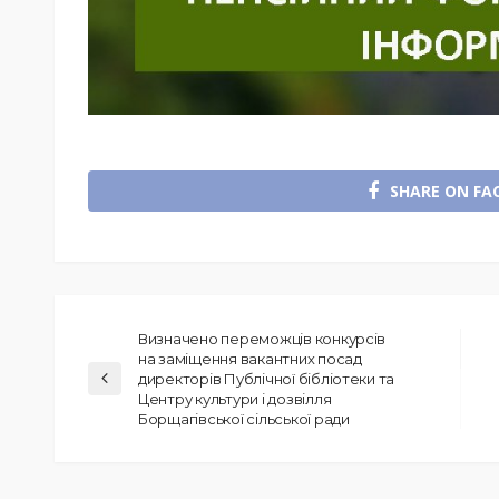
SHARE ON FA
Визначено переможців конкурсів
на заміщення вакантних посад
директорів Публічної бібліотеки та
Центру культури і дозвілля
Борщагівської сільської ради