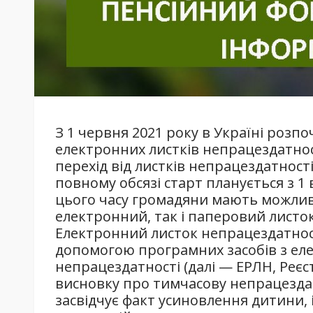
З 1 червня 2021 року в Україні роз
електронних листків непрацездатно
перехід від листків непрацездатності
повному обсязі старт планується з 1
цього часу громадяни мають можлив
електронний, так і паперовий листо
Електронний листок непрацездатност
допомогою програмних засобів з еле
непрацездатності (далі — ЕРЛН, Реєс
висновку про тимчасову непрацезда
засвідчує факт усиновлення дитини, 