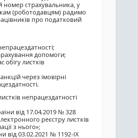
 номер страхувальника, у
икам (роботодавцям) радимо
рацівників про податковий
епрацездатності;
арахування допомоги;
 обігу листків
анкцій через імовірні
цездатності.
листків непрацездатності
аїни від 17.04.2019 № 328
Електронного реєстру листків
ції з нього»;
 від 03.02.2021 № 1192-IX