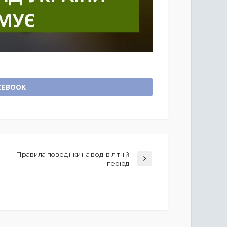
CEBOOK
Правила поведінки на воді в літній
період