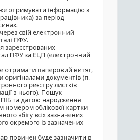
же отримувати інформацію з
рацівника) за період
синах.
 через свій електронний
талі ПФУ.
ля зареєстрованих
ртал ПФУ за ЕЦП (електронний
е отримати паперовий витяг,
 оригіналами документів (п.
тронного реєстру листків
ції з нього). Пошук
а ПІБ та датою народження
им номером облікової картки
ного збігу всіх зазначених
ого окремого із зазначених
ікар повинен буде зазначити в