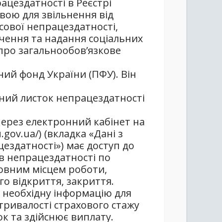
цездатності в Реєстрі
авою для звільнення від
сової непрацездатності,
чення та надання соціальних
 про загальнообов’язкове
ний фонд України (ПФУ). Він
ний листок непрацездатності
через електронний кабінет на
.gov.ua/) (вкладка «Дані з
ездатності») має доступ до
в непрацездатності по
новним місцем роботи,
го відкриття, закриття.
необхідну інформацію для
тривалості страхового стажу
к та здійснює виплату.