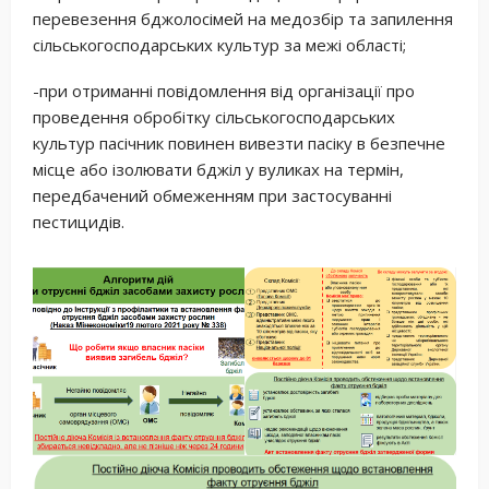
перевезення бджолосімей на медозбір та запилення
сільськогосподарських культур за межі області;
-при отриманні повідомлення від організації про
проведення обробітку сільськогосподарських
культур пасічник повинен вивезти пасіку в безпечне
місце або ізолювати бджіл у вуликах на термін,
передбачений обмеженням при застосуванні
пестицидів.