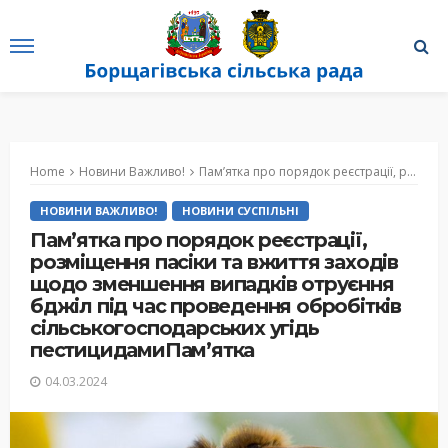
Home
Новини Важливо!
Пам’ятка про порядок реєстрації, розміщення пасіки та вжиття заходів щодо зменшення випадків отруєння бджіл під час проведення обробітків сільськогосподарських угідь пестицидамиПам’ятка
НОВИНИ ВАЖЛИВО!
НОВИНИ СУСПІЛЬНІ
Пам’ятка про порядок реєстрації,
розміщення пасіки та вжиття заходів
щодо зменшення випадків отруєння
бджіл під час проведення обробітків
сільськогосподарських угідь
пестицидамиПам’ятка
04.03.2024