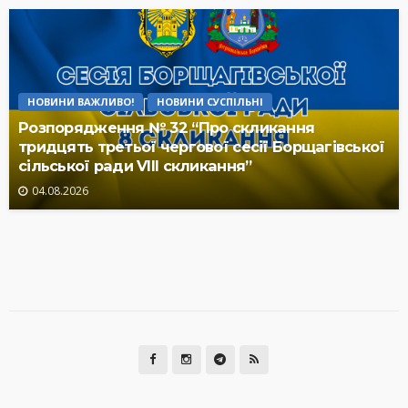
НОВИНИ ВАЖЛИВО!
НОВИНИ СУСПІЛЬНІ
Розпорядження № 32 “Про скликання
тридцять третьої чергової сесії Борщагівської
сільської ради VIII скликання”
04.08.2026