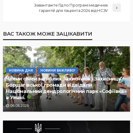
Завантажте Гід по Програмі медичних
гарантій для пацієнта 2024 від НСЗУ
ВАС ТАКОЖ МОЖЕ ЗАЦІКАВИТИ
НОВИНА ДНЯ
НОВИНИ ВАЖЛИВО!
Члени сімей загиблих Захисників і Захисниць
Борщагівської громади відвідали
Національний дендрологічний парк «Софіївка»
в Умані.
06.08.2026