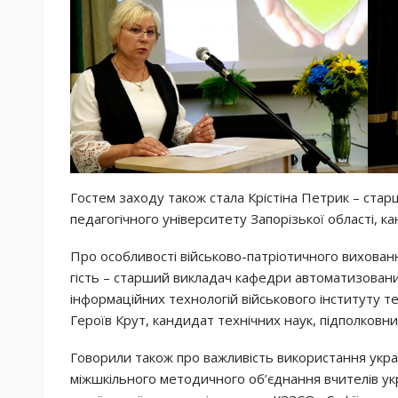
Гостем заходу також стала Крістіна Петрик – ст
педагогічного університету Запорізької області, к
Про особливості військово-патріотичного вихованн
гість – старший викладач кафедри автоматизовани
інформаційних технологій військового інституту те
Героїв Крут, кандидат технічних наук, підполков
Говорили також про важливість використання україн
міжшкільного методичного об’єднання вчителів укр