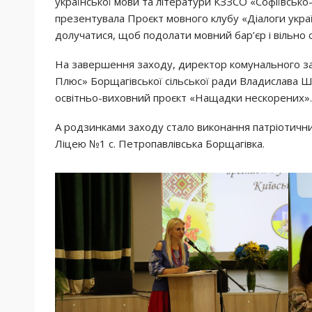
української мови та літератури КЗЗСО «Софіївсько
презентувала Проєкт мовного клубу «Діалоги украї
долучатися, щоб подолати мовний бар’єр і вільно с
На завершення заходу, директор комунального за
Плюс» Борщагівської сільської ради Владислава 
освітньо-виховний проєкт «Нащадки нескорених».
А родзинками заходу стало виконання патріотичних
Ліцею №1 с. Петропавлівська Борщагівка.