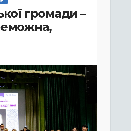
ЬНІ
ької громади –
реможна,