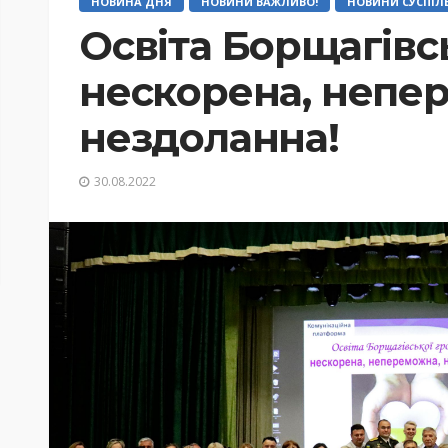
НОВИНА ДНЯ
НОВИНИ ВАЖЛИВО!
НОВИНИ СУСПІЛ
Освіта Борщагівс
нескорена, непе
нездоланна!
30.08.2022