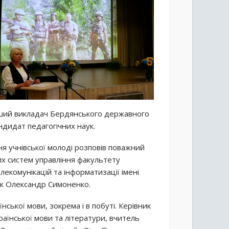
арший викладач Бердянського державного
андидат педагогічних наук.
я учнівської молоді розповів поважний
х систем управління факультету
лекомунікацій та інформатизації імені
ник Олександр Симоненко.
ської мови, зокрема і в побуті. Керівник
аїнської мови та літератури, вчитель