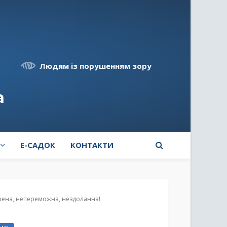
Людям із порушенням зору
а
E-САДОК
КОНТАКТИ
орена, непереможна, нездоланна!