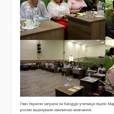
Гімн України заграла на бандурі учениця ліцею Мар
росією вшанували хвилиною мовчання.