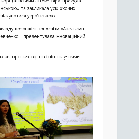
-Борщагівський ліцей» Віра Прокуда
нською» та закликала усіх охочих
пілкуватися українською.
кладу позашкільної освіти «Апельсин
Шевченко – презентувала інноваційний
 авторських віршів і пісень учнями