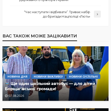
“Час наступати і відбивати”. Триває набір
до бригади Нацполіції «Лють»
ВАС ТАКОЖ МОЖЕ ЗАЦІКАВИТИ
НОВИНА ДНЯ
НОВИНИ ВАЖЛИВО!
НОВИНИ СУСПІЛЬНІ
Ще один шкільний автобус — для дітей
Борщагівської громади!
07.08.2026