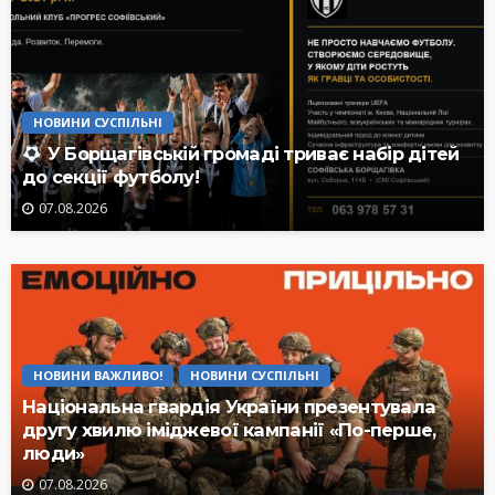
НОВИНИ СУСПІЛЬНІ
У Борщагівській громаді триває набір дітей
до секції футболу!
07.08.2026
НОВИНИ ВАЖЛИВО!
НОВИНИ СУСПІЛЬНІ
Національна гвардія України презентувала
другу хвилю іміджевої кампанії «По-перше,
люди»
07.08.2026