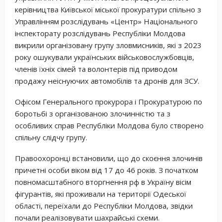
керівництва Київської міської прокуратури спільно з
Управлінням розслідувань «Центр» Національного
інспекторату розслідувань Республіки Молдова
викрили організовану групу зловмисників, які з 2023
року ошукували українських військовослужбовців,
членів їхніх сімей та волонтерів під приводом
продажу неіснуючих автомобілів та дронів для ЗСУ.
Офісом Генерального прокурора і Прокуратурою по
боротьбі з організованою злочинністю та з
особливих справ Республіки Молдова було створено
спільну слідчу групу.
Правоохоронці встановили, що до скоєння злочинів
причетні особи віком від 17 до 46 років. З початком
повномасштабного вторгнення рф в Україну вісім
фігурантів, які проживали на території Одеської
області, переїхали до Республіки Молдова, звідки
почали реалізовувати шахрайські схеми.