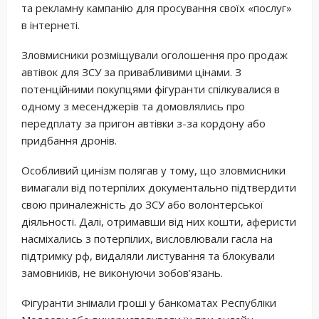
та рекламну кампанію для просування своїх «послуг»
в інтернеті.
Зловмисники розміщували оголошення про продаж
автівок для ЗСУ за привабливими цінами. З
потенційними покупцями фігуранти спілкувалися в
одному з месенджерів та домовлялись про
передплату за пригон автівки з-за кордону або
придбання дронів.
Особливий цинізм полягав у тому, що зловмисники
вимагали від потерпілих документально підтвердити
свою приналежність до ЗСУ або волонтерської
діяльності. Далі, отримавши від них кошти, аферисти
насміхались з потерпілих, висловлювали гасла на
підтримку рф, видаляли листування та блокували
замовників, не виконуючи зобов’язань.
Фігуранти знімали гроші у банкоматах Республіки