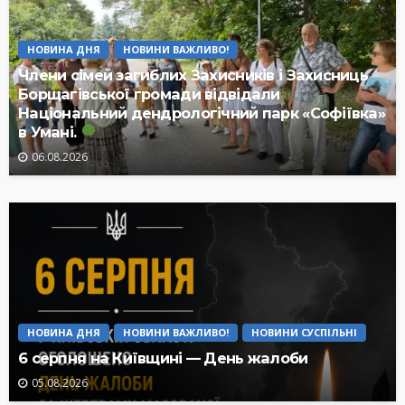
НОВИНА ДНЯ
НОВИНИ ВАЖЛИВО!
Члени сімей загиблих Захисників і Захисниць
Борщагівської громади відвідали
Національний дендрологічний парк «Софіївка»
в Умані.
06.08.2026
НОВИНА ДНЯ
НОВИНИ ВАЖЛИВО!
НОВИНИ СУСПІЛЬНІ
6 серпня на Київщині — День жалоби
05.08.2026