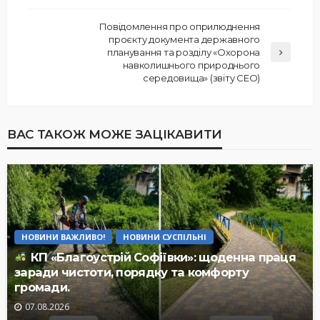
Повідомлення про оприлюднення
проєкту документа державного
планування та розділу «Охорона
навколишнього природнього
середовища» (звіту СЕО)
ВАС ТАКОЖ МОЖЕ ЗАЦІКАВИТИ
НОВИНИ ВАЖЛИВО!
НОВИНИ СУСПІЛЬНІ
КП «Благоустрій Софіївки»: щоденна праця
заради чистоти, порядку та комфорту
громади.
07.08.2026