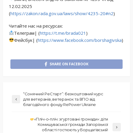
12.02.2025
(
https://zakon.rada.gov.ua/laws/show/4235-20#n2
)
Читайте нас на ресурсах:
Телеграм| (
https://t.me/brada021
)
Фейсбук| (
https://www.facebook.com/borshagivska
)
SHARE ON FACEBOOK
“Сонячний РеСтарт”: безкоштовний курс
для ветеранів, ветеранок та ВПО від
благодійного фонду RePower Ukraine
«Пліч-о-пліч: згуртовані громади»: діти
Комишуваської громади Запорізької
області гостюють у Борщагівській