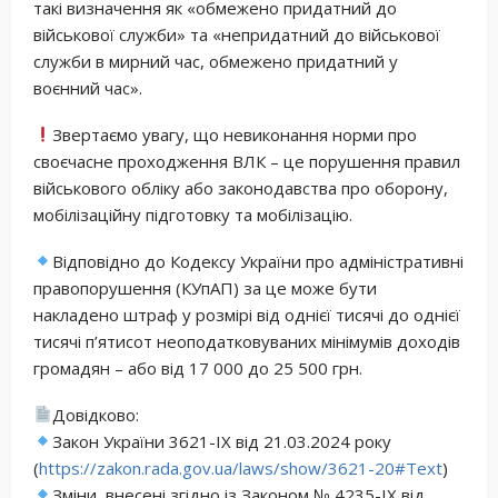
такі визначення як «обмежено придатний до
військової служби» та «непридатний до військової
служби в мирний час, обмежено придатний у
воєнний час».
Звертаємо увагу, що невиконання норми про
своєчасне проходження ВЛК – це порушення правил
військового обліку або законодавства про оборону,
мобілізаційну підготовку та мобілізацію.
Відповідно до Кодексу України про адміністративні
правопорушення (КУпАП) за це може бути
накладено штраф у розмірі від однієї тисячі до однієї
тисячі п’ятисот неоподатковуваних мінімумів доходів
громадян – або від 17 000 до 25 500 грн.
Довідково:
Закон України 3621-IX від 21.03.2024 року
(
https://zakon.rada.gov.ua/laws/show/3621-20#Text
)
Зміни, внесені згідно із Законом № 4235-IX від