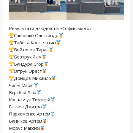
Результати дзюдоїстів «Софіївського»:
Савченко Олександр
Табота Констянтин
Войтович Тарас
Бовтрук Якім
Бандура Єгор
Вітрук Орест
Донцов Михайло
Чапні Марія
Вєрєбєй Ліза
Ковальчук Тимофій
Ганчев Дмитро
Пархоменко Артем
Банніков Артем
Морус Максим