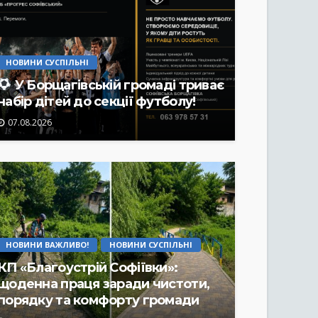
НОВИНИ СУСПІЛЬНІ
У Борщагівській громаді триває
набір дітей до секції футболу!
07.08.2026
НОВИНИ ВАЖЛИВО!
НОВИНИ СУСПІЛЬНІ
КП «Благоустрій Софіївки»:
щоденна праця заради чистоти,
порядку та комфорту громади