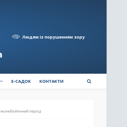
Людям із порушенням зору
а
E-САДОК
КОНТАКТИ
жежонебезпечний період