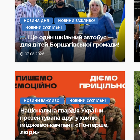
НОВИНА ДНЯ
НОВИНИ ВАЖЛИВО!
НОВИНИ СУСПІЛЬНІ
Ще один шкільний автобус —
для дітей Борщагівської громади!
07.08.2026
НОВИНИ ВАЖЛИВО!
НОВИНИ СУСПІЛЬНІ
Національна гвардія України
презентувала другу хвилю
іміджевої кампанії «По-перше,
люди»