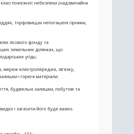
 класі пожежної небезпеки (надзвичайна
 угіддях, торфовищах непогашені сірники,
млях лісового фонду та
інших земельних ділянках, що
одарських угідь;
в, мереж електропередачі, зв’язку,
 залишки і горючі матеріали;
ття, будівельні залишки, побутові та
идко і загасити його буде важко.
 служби – 101;