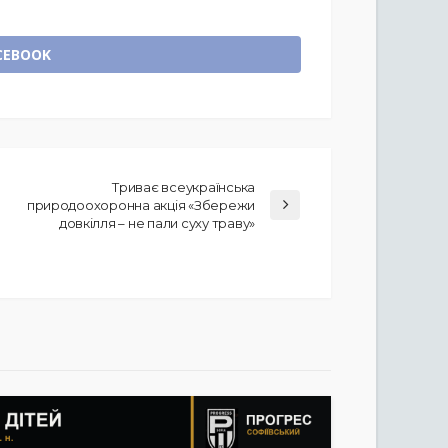
CEBOOK
Триває всеукраїнська
природоохоронна акція «Збережи
довкілля – не пали суху траву»