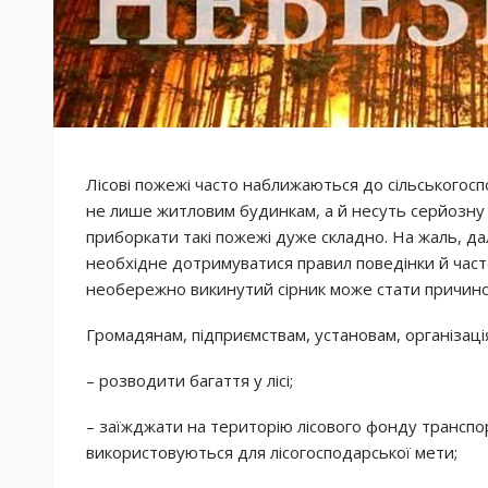
Лісові пожежі часто наближаються до сільськогосп
не лише житловим будинкам, а й несуть серйозну
приборкати такі пожежі дуже складно. На жаль, да
необхідне дотримуватися правил поведінки й част
необережно викинутий сірник може стати причино
Громадянам, підприємствам, установам, організаці
– розводити багаття у лісі;
– заїжджати на територію лісового фонду трансп
використовуються для лісогосподарської мети;