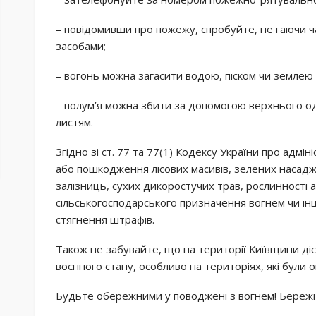
– повідомивши про пожежу, спробуйте, не гаючи ч
засобами;
– вогонь можна загасити водою, піском чи землею б
– полум’я можна збити за допомогою верхнього одяг
листям.
Згідно зі ст. 77 та 77(1) Кодексу України про адм
або пошкодження лісових масивів, зелених насадж
залізниць, сухих дикоростучих трав, рослинності а
сільськогосподарського призначення вогнем чи 
стягнення штрафів.
Також не забувайте, що на території Київщини діє 
воєнного стану, особливо на територіях, які були о
Будьте обережними у поводжені з вогнем! Бережіт