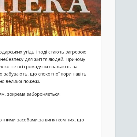
одарських угідь і тоді стають загрозою
 небезпеку для життя людей. Причому
леко не всі громадяни вважають за
о забувають, що спекотної пори навіть
ю великої пожежі.
ям, зокрема забороняється:
ортними засобами,за винятком тих, що