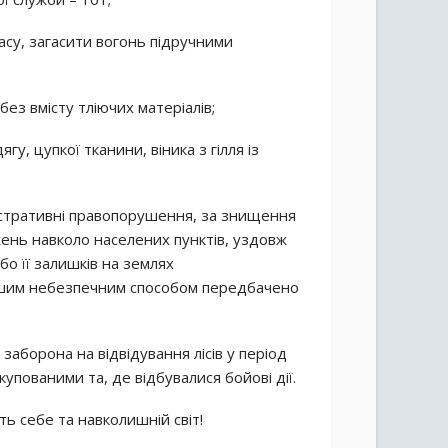
асу, загасити вогонь підручними
ез вмісту тліючих матеріалів;
у, цупкої тканини, віника з гілля із
іністративні правопорушення, за знищення
ень навколо населених пунктів, уздовж
бо її залишків на землях
іншим небезпечним способом передбачено
заборона на відвідування лісів у період
купованими та, де відбувалися бойові дії.
ь себе та навколишній світ!