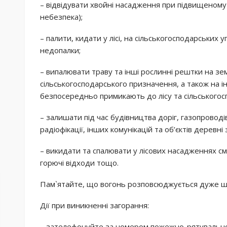
– відвідувати хвойні насадження при підвищеному
небезпека);
– палити, кидати у лісі, на сільськогосподарських
недопалки;
– випалювати траву та інші рослинні рештки на зе
сільськогосподарського призначення, а також на 
безпосередньо примикають до лісу та сільськогосп
– залишати під час будівництва доріг, газопроводі
радіофікації, інших комунікацій та об’єктів деревні
– викидати та спалювати у лісових насадженнях смі
горючі відходи тощо.
Пам`ятайте, що вогонь розповсюджується дуже шв
Дії при виникненні загорання:
– зателефонуйте за номером пожежно-рятувальної