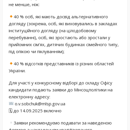
не менше, ніж:
40 % осіб, які мають досвід альтернативного
догляду (зокрема, осіб, які виховувались в закладах
інституційного догляду (на цілодобовому
перебуванні), осіб, які зростають або зростали у
прийомних сім’ях, дитячих будинках сімейного типу,
під опікою чи піклуванням);
40 % відсотків представників із різних областей
України.
Для участі у конкурсному відборі до складу Офісу
кандидати подають заявки до Мінсоцполітики на
електронну адресу:
o.v.sobchuk@mlsp.gov.ua
🗓 до 14.09.2025 включно
Заявки рекомендуємо подавати за наведеною
формою з накладенням кваліфікованого