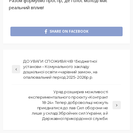
Разом формуємо простір, де голос молоді має
реальний вплив!
SHARE ON FACEBOOK
ДО УВАГИ СПОЖИВАЧІВ ! Бюджетної
установи – Комунального закладу
дошкільної освіти «чарівний замок», на
опалювальний період 2025- 2026р.р.
Уряд розширив можливості
експериментального проєкту «Контракт
18-24». Тепер добровольці можуть
приєднатися до лав Сил оборони не
лише у складі Збройних сил України, а й
Державної прикордонної служби.