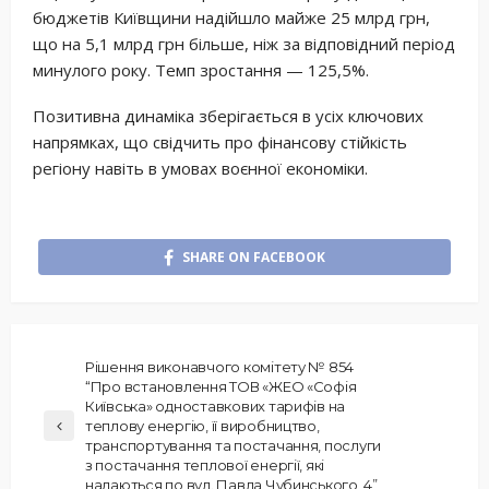
бюджетів Київщини надійшло майже 25 млрд грн,
що на 5,1 млрд грн більше, ніж за відповідний період
минулого року. Темп зростання — 125,5%.
Позитивна динаміка зберігається в усіх ключових
напрямках, що свідчить про фінансову стійкість
регіону навіть в умовах воєнної економіки.
SHARE ON FACEBOOK
Рішення виконавчого комітету № 854
“Про встановлення ТОВ «ЖЕО «Софія
Київська» одноставкових тарифів на
теплову енергію, її виробництво,
транспортування та постачання, послуги
з постачання теплової енергії, які
надаються по вул. Павла Чубинського, 4”