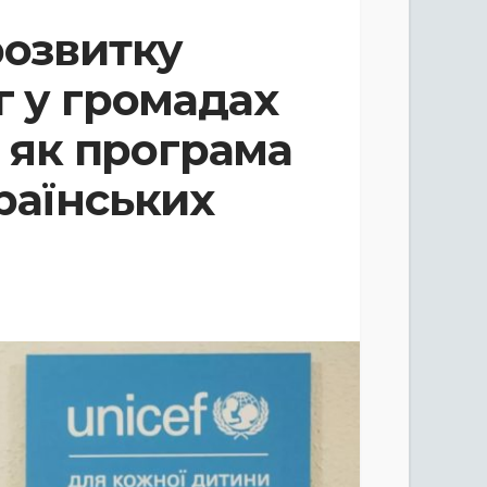
розвитку
г у громадах
: як програма
раїнських