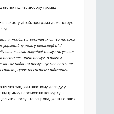
авства під час добору громад і
 із захисту дітей, програма демонструє
слуг.
життя найбільш вразливих дітей та їхніх
сформаційну роль у реалізації цієї
ували модель закупівлі послуг на умовах
та постачальників послуг, а також
еханізм надання послуг. Це має важливе
 стійкої, сучасної системи підтримки
ація яка завдяки власному досвіду у
є підтримку переможців конкурсу в
оціальних послуг та запровадженні сталих