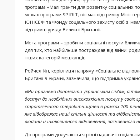
програма «Малі гранти для розвитку соціальних пос
межах програми SPIRIT, він має підтримку Міністер
ЮНІСЕФ та Фонду соціального захисту осіб з інвал
підтримці уряду Великої Британії.
Мета програми – зробити соціальні послуги ближч
для тих, хто найбільше постраждав від війни: родин
інших категорій мешканців.
Рейчел Кін, керівниця напряму «Соціальне відновл
Британії в Україні, зазначила, що підтримка украї
«Ми прагнемо допомогти українським сім’ям, діт
доступ до необхідних високоякісних послуг у свої
стратегічного співробітництва в рамках 100-річ
яке відображає наші спільні цінності та відданіс
людини й інклюзивного відновлення, заснованого н
До програми долучаються різні надавачі соціальних