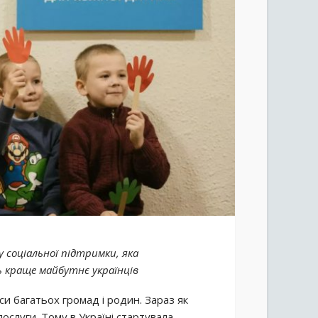
 соціальної підтримки, яка
ь краще майбутнє українців
и багатьох громад і родин. Зараз як
 послуги. Тому в Україні стартувала