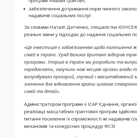
програмі «Малих грантів»;
забезпечення дотримання норм чинного законод
надавачів соціальних послуг.
За словами Наталії Датченко, спеціалістки ЮНІСЕФ
реальні зміни у підходах до надання соціальних по
«Ця інвестиція є зобов’язанням щодо поліпшення 
сімей в Україні. Уряд Великої Британії відіграв тран
програми. Уперше в Україні ми розробили та випроб
передоплати, залучили нові місцеві органи влади 
випробували прозорий, гнучкий і масштабований м
значення для відновлення країни шляхом створення
сімей та дітей».
Адміністратором програми є ІСАР Єднання, організ
реалізації масштабних грантових програм здійсню
питанні посилення їх спроможності як надавачів с
механізмів та конкурсних процедур ФСЗІ.