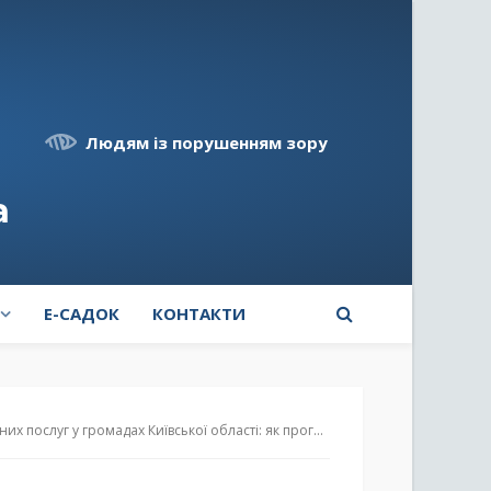
Людям із порушенням зору
а
E-САДОК
КОНТАКТИ
омадах Київської області: як програма змінить життя українських родин