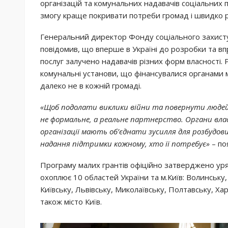
організацій та комунальних надавачів соціальних по
змогу краще покривати потреби громад і швидко ре
Генеральний директор Фонду соціального захисту 
повідомив, що вперше в Україні до розробки та вп
послуг залучено надавачів різних форм власності
комунальні установи, що фінансувалися органами
далеко не в кожній громаді.
«Щоб подолати виклики війни та повернути людей
не формальне, а реальне партнерство. Органи влад
організації мають об’єднати зусилля для розбудови
надання підтримки кожному, хто її потребує
»
– по
Програму малих грантів офіційно затверджено у
охоплює 10 областей України та м.Київ: Волинську
Київську, Львівську, Миколаївську, Полтавську, Ха
також місто Київ.