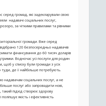
я
с серед громад, які задекларували свою
взяли надавачі соціальних послуг,
прозоро, за чіткими правилами та рівними
иторіальної громади. Вже серед
 відібрано 120 безпосередньо надавачів
тримати фінансування до 60 тисяч доларів
ідтримки. Водночас усі послуги для родин
 щоб у списку були громади з усіх
о туди, де її найбільше потребують.
о надавачам соціальних послуг, а не
 більше послуг або запровадити нові,
, такий підхід створює здорову
 поліпшує якість і ефективність