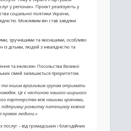
луг у регіонах». Проєкт реалізують у
ства соціальної політики України,
ідністю. Можливим він став завдяки
ими, зручнішими та якіснішими, особливо
 із дітьми, людей з інвалідністю та
ення та інклюзія» Посольства Великої
нських сімей залишається пріоритетом.
ям та іншим вразливим групам отримати
х громадах. Це є частиною нашого ширшого
ного партнерства між нашими країнами,
ть підтримці розвитку потенціалу кожної
а правах людини.»
 послуг – від громадських і благодійних