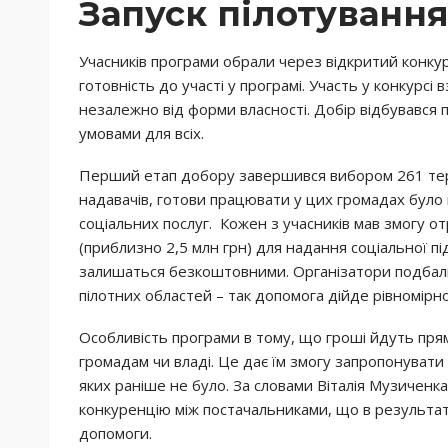
Запуск пілотуванн
Учасників програми обрали через відкритий конкур
готовність до участі у програмі. Участь у конкурсі 
незалежно від форми власності. Добір відбувався 
умовами для всіх.
Перший етап добору завершився вибором 261 тер
надавачів, готови працювати у цих громадах було
соціальних послуг. Кожен з учасників мав змогу о
(приблизно 2,5 млн грн) для надання соціальної п
залишаться безкоштовними. Організатори подбали,
пілотних областей – так допомога дійде рівномірн
Особливість програми в тому, що гроші йдуть прям
громадам чи владі. Це дає їм змогу запропонувати
яких раніше не було. За словами Віталія Музиченка
конкуренцію між постачальниками, що в результаті
допомоги.