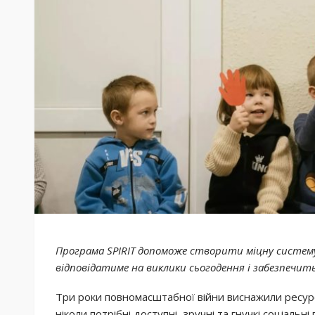
Програма SPIRIT допоможе створити міцну систему
відповідатиме на виклики сьогодення і забезпечит
Три роки повномасштабної війни виснажили ресурс
ніколи потрібні доступні, зручні та гнучкі соціальні