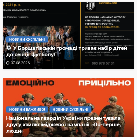
НОВИНИ СУСПІЛЬНІ
У Борщагівській громаді триває набір дітей
до секції футболу!
07.08.2026
НОВИНИ ВАЖЛИВО!
НОВИНИ СУСПІЛЬНІ
Національна гвардія України презентувала
другу хвилю іміджевої кампанії «По-перше,
люди»