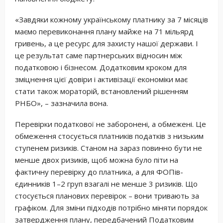
«Завдяки кожному українському платнику за 7 місяців
маємо перевиконання плану майже на 71 мільярд
гривень, а це ресурс для захисту нашої держави. І
це результат саме партнерських відносин між
податковою і бізнесом. Додатковим кроком для
зміцнення цієї довіри і активізації економіки має
стати також мораторій, встановлений рішенням
РНБО», – зазначила вона.
Перевірки податкової не заборонені, а обмежені. Це
обмеження стосується платників податків з низьким
ступенем ризиків. Станом на зараз повинно бути не
менше двох ризиків, щоб можна було піти на
фактичну перевірку до платника, а для ФОПів-
єдинників 1–2 груп взагалі не менше 3 ризиків. Що
стосується планових перевірок – вони тривають за
графіком. Для зміни підходів потрібно міняти порядок
затвердження плану, передбачений Податковим