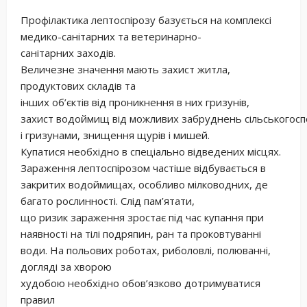
Профілактика лептоспірозу базується на комплексі
медико-санітарних та ветеринарно-
санітарних заходів.
Величезне значення мають захист житла,
продуктових складів та
інших об’єктів від проникнення в них гризунів,
захист водоймищ від можливих забруднень сільськогос
і гризунами, знищення щурів і мишей.
Купатися необхідно в спеціально відведених місцях.
Зараження лептоспірозом частіше відбувається в
закритих водоймищах, особливо мілководних, де
багато рослинності. Слід пам’ятати,
що ризик зараження зростає під час купання при
наявності на тілі подряпин, ран та проковтуванні
води. На польових роботах, риболовлі, полюванні,
догляді за хворою
худобою необхідно обов’язково дотримуватися
правил