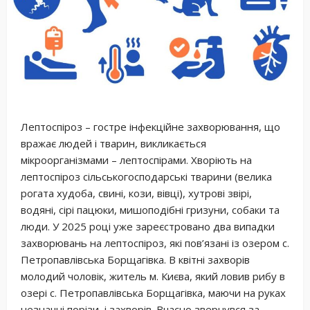
Лептоспіроз – гостре інфекційне захворювання, що
вражає людей і тварин, викликається
мікроорганізмами – лептоспірами. Хворіють на
лептоспіроз сільськогосподарські тварини (велика
рогата худоба, свині, кози, вівці), хутрові звірі,
водяні, сірі пацюки, мишоподібні гризуни, собаки та
люди. У 2025 році уже зареєстровано два випадки
захворювань на лептоспіроз, які пов’язані із озером с.
Петропавлівська Борщагівка. В квітні захворів
молодий чоловік, житель м. Києва, який ловив рибу в
озері с. Петропавлівська Борщагівка, маючи на руках
незначні порізи, і захворів. Вчасно звернувся за