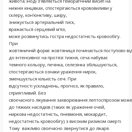
живота; іноді з’являється геморагічний висип на
нижніх кінцівках, спостерігаються крововиливи у
склеру, кон’юнктиву, шкіру,
знижується артеріальний тиск,
вражається серцевий м’яз,
може розвинутись гостра недостатність кровообігу.
При
жовтяничній формі: жовтяниця починається поступово від
до інтенсивної на протязі тижня, сеча набуває
темного кольору, печінка, селезінка збільшуються,
спостерігаються ознаки ураження нирок,
зменшується кількість сечі. При
відсутності ускладнень, прогноз, як правило,
сприятливий. Без
своєчасного лікування захворювання лептоспірозом мож
до тяжких наслідків (таких як ураження очей,
ниркова недостатність, пневмонія, міокардит,
недостатність кровообігу) з високим ризиком смерті.
Тому важливо своєчасно звернутися до лікаря.