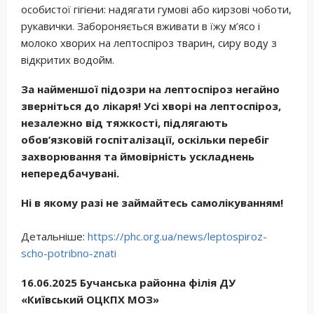
особистої гігієни: надягати гумові або кирзові чоботи,
рукавички. Забороняється вживати в їжу м’ясо і
молоко хворих на лептоспіроз тварин, сиру воду з
відкритих водойм.
За
найменшої
п
ідозри
на
лептоспіроз
негайно
зверніться
до
лікаря
!
Усі
хворі
на
лептоспіроз
,
незалежно
від
тяжкості
,
п
ідлягають
обов’язковій
госпіталізації
,
оскільки
перебіг
захворювання
та
ймовірність
ускладнень
непередбачувані
.
Ні в якому разі не займайтесь самолікуванням!
Детальніше:
https://phc.org.ua/news/leptospiroz-
scho-potribno-znati
16.06
.2025
Бучанська районна філія ДУ
«Київський ОЦКПХ МОЗ»