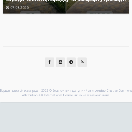
07.08.2026
Борщагівська сільська рада - 2023 © Весь контент доступний за ліцензією Creative Commons
Attribution 4.0 International License, якщо не зазначено інше.