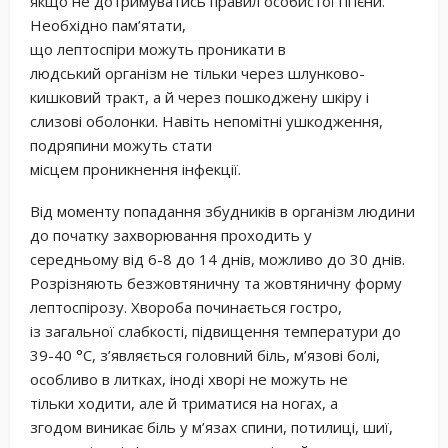
якщо не дотримуватись правил особистої гігієни.
Необхідно пам’ятати,
що лептоспіри можуть проникати в
людський організм не тільки через шлунково-
кишковий тракт, а й через пошкоджену шкіру і
слизові оболонки. Навіть непомітні ушкодження,
подряпини можуть стати
місцем проникнення інфекції.
Від моменту попадання збудників в організм людини
до початку захворювання проходить у
середньому від 6-8 до 14 днів, можливо до 30 днів.
Розрізняють безжовтяничну та жовтяничну форму
лептоспірозу. Хвороба починається гостро,
із загальної слабкості, підвищення температури до
39-40 °С, з’являється головний біль, м’язові болі,
особливо в литках, іноді хворі не можуть не
тільки ходити, але й триматися на ногах, а
згодом виникає біль у м’язах спини, потилиці, шиї,