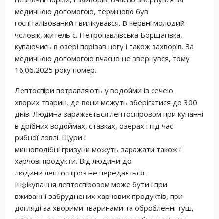
медичною допомогою, терміново був
госпіталізований і вилікувався. В червні молодий
чоловік, житель с. Петропавлівська Борщагівка,
купаючись в озері порізав ногу і також захворів. За
медичною допомогою вчасно не звернувся, тому
16.06.2025 року помер.
Лептоспіри потрапляють у водойми із сечею
хворих тварин, де вони можуть зберігатися до 300
днів. Людина заражається лептоспірозом при купанні
в дрібних водоймах, ставках, озерах і під час
рибної ловлі. Щури і
мишоподібні гризуни можуть заражати також і
харчові продукти. Від людини до
людини лептоспіроз не передається.
Інфікування лептоспірозом може бути і при
вживанні забруднених харчових продуктів, при
догляді за хворими тваринами та обробленні туш,