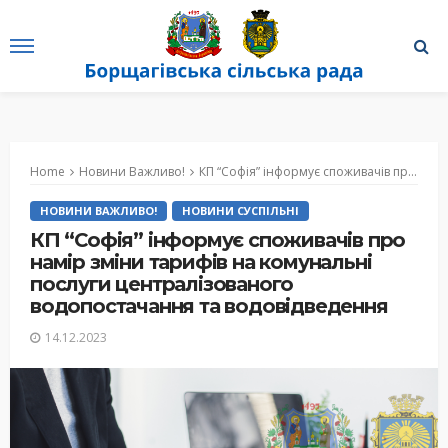
Home
Новини Важливо!
КП “Софія” інформує споживачів про намір зміни тарифів на комунальні послуги централізованого водопостачання та водовідведення
НОВИНИ ВАЖЛИВО!
НОВИНИ СУСПІЛЬНІ
КП “Софія” інформує споживачів про
намір зміни тарифів на комунальні
послуги централізованого
водопостачання та водовідведення
14.12.2023