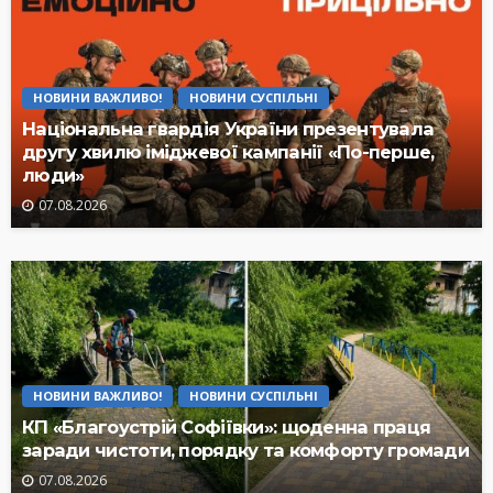
НОВИНИ ВАЖЛИВО!
НОВИНИ СУСПІЛЬНІ
Національна гвардія України презентувала
другу хвилю іміджевої кампанії «По-перше,
люди»
07.08.2026
НОВИНИ ВАЖЛИВО!
НОВИНИ СУСПІЛЬНІ
КП «Благоустрій Софіївки»: щоденна праця
заради чистоти, порядку та комфорту громади
07.08.2026