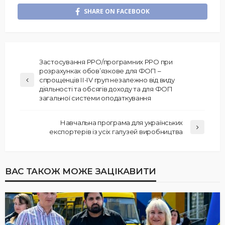
SHARE ON FACEBOOK
Застосування РРО/програмних РРО при
розрахунках обов’язкове для ФОП –
спрощенців ІІ-ІV груп незалежно від виду
діяльності та обсягів доходу та для ФОП
загальної системи оподаткування
Навчальна програма для українських
експортерів із усіх галузей виробництва
ВАС ТАКОЖ МОЖЕ ЗАЦІКАВИТИ