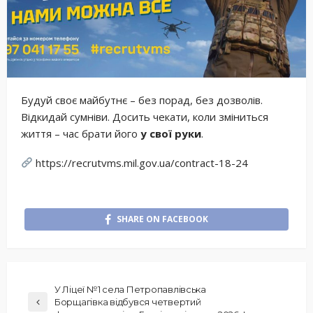
Будуй своє майбутнє – без порад, без дозволів.
Відкидай сумніви. Досить чекати, коли зміниться
життя – час брати його
у
свої руки
.
https://recrutvms.mil.gov.ua/contract-18-24
SHARE ON FACEBOOK
У Ліцеї №1 села Петропавлівська
Борщагівка відбувся четвертий