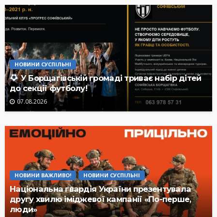
НОВИНИ СУСПІЛЬНІ
У Борщагівській громаді триває набір дітей
до секції футболу!
07.08.2026
НОВИНИ ВАЖЛИВО!
НОВИНИ СУСПІЛЬНІ
Національна гвардія України презентувала
другу хвилю іміджевої кампанії «По-перше,
люди»