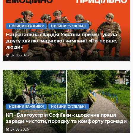
НОВИНИ ВАЖЛИВО!
НОВИНИ СУСПІЛЬНІ
Національна гвардія України презентувала
другу хвилю іміджевої кампанії «По-перше,
люди»
07.08.2026
НОВИНИ ВАЖЛИВО!
НОВИНИ СУСПІЛЬНІ
КП «Благоустрій Софіївки»: щоденна праця
заради чистоти, порядку та комфорту громади
07.08.2026