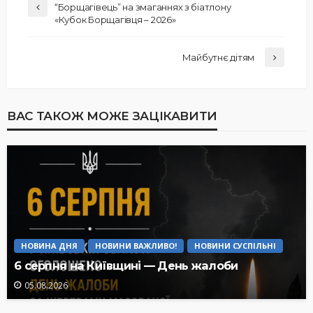
“Борщагівець” на змаганнях з біатлону
«Кубок Борщагівця – 2026»
Майбутнє дітям
ВАС ТАКОЖ МОЖЕ ЗАЦІКАВИТИ
НОВИНА ДНЯ
НОВИНИ ВАЖЛИВО!
НОВИНИ СУСПІЛЬНІ
6 серпня на Київщині — День жалоби
05.08.2026