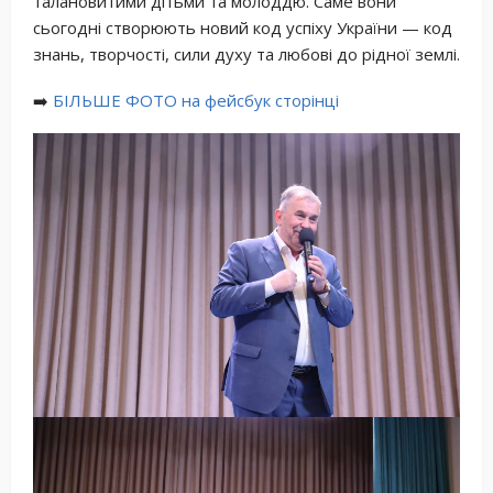
талановитими дітьми та молоддю. Саме вони
сьогодні створюють новий код успіху України — код
знань, творчості, сили духу та любові до рідної землі.
➡
️ БІЛЬШЕ ФОТО на фейсбук сторінці