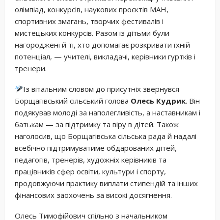
олімпіад, конкурсів, наукових проєктів МАН,
спортивних змагань, творчих фестивалів і
мистецьких конкурсів. Разом із дітьми були
нагороджені й ті, хто допомагає розкривати їхній
потенціал, — учителі, викладачі, керівники гуртків і
тренери.
Із вітальним словом до присутніх звернувся
Борщагівський сільський голова
Олесь Кудрик
. Він
подякував молоді за наполегливість, а наставникам і
батькам — за підтримку та віру в дітей. Також
наголосив, що Борщагівська сільська рада й надалі
всебічно підтримуватиме обдарованих дітей,
педагогів, тренерів, художніх керівників та
працівників сфер освіти, культури і спорту,
продовжуючи практику виплати стипендій та інших
фінансових заохочень за високі досягнення.
Олесь Тимофійович спільно з начальником