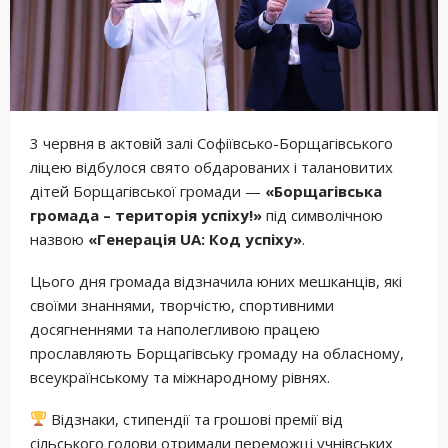
3 червня в актовій залі Софіївсько-Борщагівського
ліцею відбулося свято обдарованих і талановитих
дітей Борщагівської громади —
«Борщагівська
громада – територія успіху!»
під символічною
назвою
«Генерація UA: Код успіху»
.
Цього дня громада відзначила юних мешканців, які
своїми знаннями, творчістю, спортивними
досягненнями та наполегливою працею
прославляють Борщагівську громаду на обласному,
всеукраїнському та міжнародному рівнях.
Відзнаки, стипендії та грошові премії від
сільського голови отримали переможці учнівських