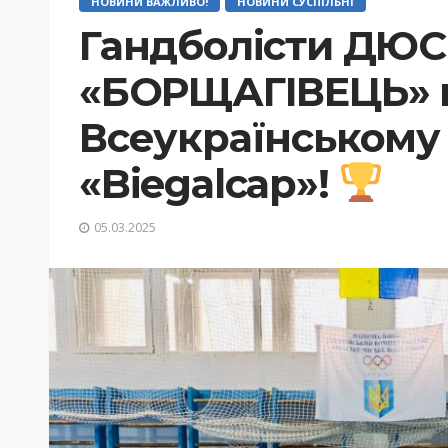
НОВИНИ ВАЖЛИВО!
НОВИНИ СУСПІЛЬНІ
Гандболісти ДЮ
«БОРЩАГІВЕЦЬ» 
Всеукраїнському 
«Biegalcap»!
05.03.2025