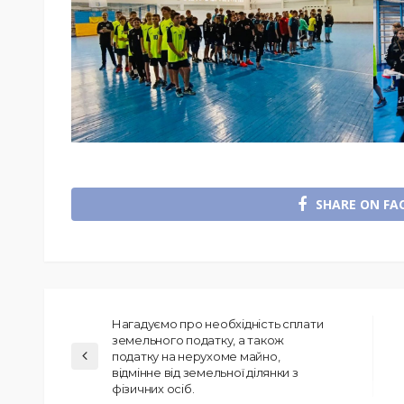
SHARE ON FA
Нагадуємо про необхідність сплати
земельного податку, а також
податку на нерухоме майно,
відмінне від земельної ділянки з
фізичних осіб.