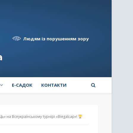
Людям із порушенням зору
а
E-САДОК
КОНТАКТИ
 на Всеукраїнському турнірі «Biegalcap»!