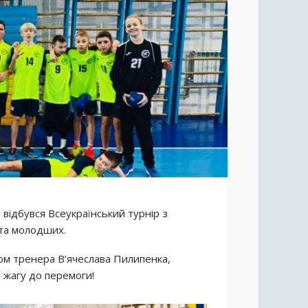
 відбувся Всеукраїнський турнір з
 та молодших.
 тренера В’ячеслава Пилипенка,
 жагу до перемоги!