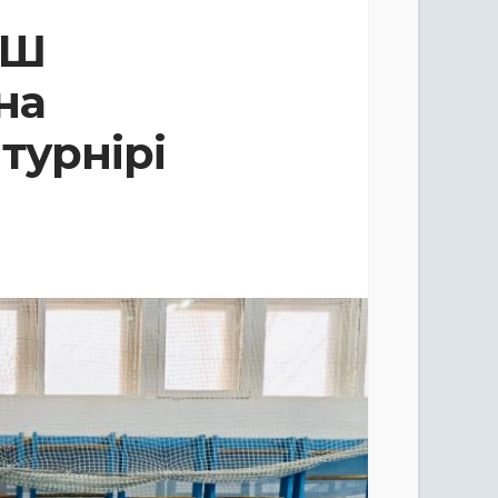
СШ
на
турнірі