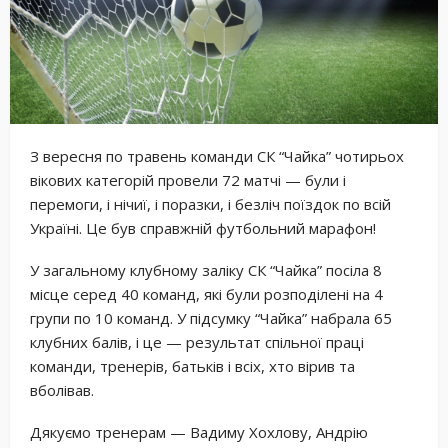
З вересня по травень команди СК “Чайка” чотирьох
вікових категорій провели 72 матчі — були і
перемоги, і нічиї, і поразки, і безліч поїздок по всій
Україні. Це був справжній футбольний марафон!
У загальному клубному заліку СК “Чайка” посіла 8
місце серед 40 команд, які були розподілені на 4
групи по 10 команд. У підсумку “Чайка” набрала 65
клубних балів, і це — результат спільної праці
команди, тренерів, батьків і всіх, хто вірив та
вболівав.
Дякуємо тренерам — Вадиму Хохлову, Андрію