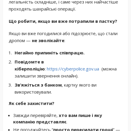
легальність складніше, і саме через них найчастіше
проходять шахрайські операції.
Що робити, якщо ви вже потрапили в пастку?
Якщо ви вже погодилися або підозрюєте, що стали
дропом —
не зволікайте
:
Негайно припиніть співпрацю.
Повідомте в
кіберполіцію
:
https://cyberpolice.gov.ua
(можна
залишити звернення онлайн).
Зв’яжіться з банком
, картку якого ви
використовували.
Як себе захистити?
Завжди перевіряйте,
хто вам пише
і
яку
компанію представляє
.
Не погоджуйтесь “
просто пересилати гроші
” —