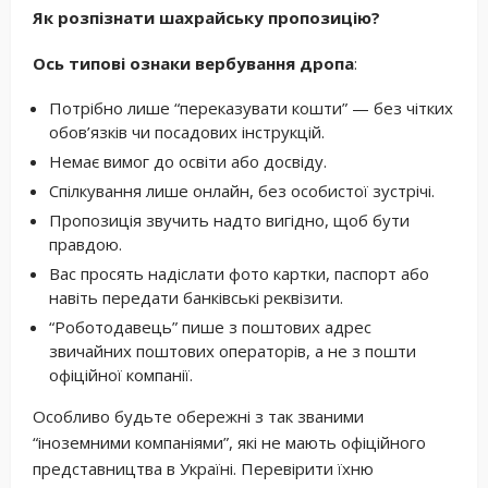
Як розпізнати шахрайську пропозицію?
Ось
типові ознаки вербування дропа
:
Потрібно лише “переказувати кошти” — без чітких
обов’язків чи посадових інструкцій.
Немає вимог до освіти або досвіду.
Спілкування лише онлайн, без особистої зустрічі.
Пропозиція звучить надто вигідно, щоб бути
правдою.
Вас просять надіслати фото картки, паспорт або
навіть передати банківські реквізити.
“Роботодавець” пише з поштових адрес
звичайних поштових операторів, а не з пошти
офіційної компанії.
Особливо будьте обережні з так званими
“іноземними компаніями”, які не мають офіційного
представництва в Україні. Перевірити їхню