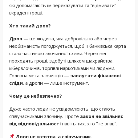
які допомагають їм переказувати та “відмивати”
вкрадені гроші.
Хто такий дроп?
Дроп
— це людина, яка добровільно або через
необізнаність погоджується, щоб її банківська карта
стала частиною злочинної схеми. Через неї
проходять гроші, здобуті шляхом шахрайства,
кіберзлочинів, торгівлі наркотиками чи людьми.
Головна мета злочинців —
заплутати фінансові
сліди
, а дропи — лише інструмент.
Чому це небезпечно?
Дуже часто люди не усвідомлюють, що стають
співучасниками злочину. Проте
закон не звільняє
від відповідальності
навіть тих, хто “не знав”.
Дроп не жертва, а співучасник.