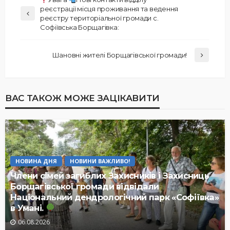
реєстрації місця проживання та ведення
реєстру територіальної громади с.
Софіївська Борщагівка:
Шановні жителі Борщагівської громади!
ВАС ТАКОЖ МОЖЕ ЗАЦІКАВИТИ
НОВИНА ДНЯ
НОВИНИ ВАЖЛИВО!
Члени сімей загиблих Захисників і Захисниць
Борщагівської громади відвідали
Національний дендрологічний парк «Софіївка»
в Умані.
06.08.2026