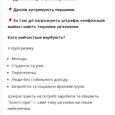
Дропів затримують першими.
За такі дії загрожують штрафи, конфіскація
майна і навіть тюремне ув’язнення.
Кого найчастіше вербують?
У групі ризику:
Молодь;
Студенти та учні;
Переселенці;
Люди без стабільного доходу;
Безробітні та соціально вразливі групи.
Шахраї грають на потребі заробити та обіцяють
“золоті гори” — саме тому ця схема настільки
небезпечна.