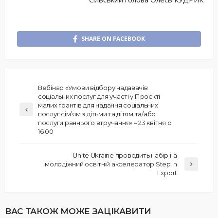
SHARE ON FACEBOOK
Вебінар «Умови відбору надавачів
соціальних послуг для участі у Проєкті
малих грантів для надання соціальних
послуг сім’ям з дітьми та дітям та/або
послуги раннього втручання» – 23 квітня о
16:00
Unite Ukraine проводить набір на
молодіжний освітній акселератор Step In
Export
ВАС ТАКОЖ МОЖЕ ЗАЦІКАВИТИ