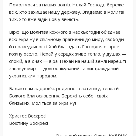
Помолімося за наших воїнів. Нехай Господь береже
всіх, хто захищає нашу державу. Згадаємо в молитві
тих, хто вже відійшов у вічність.
Вірю, що молитва кожного з нас сьогодні об’єднає
всю Україну в спільному прагненні до миру, свободи
й справедливості. Хай благодать Господня огорне
кожну оселю. Нехай у серцях живе тепло, у душах —
спокій, а в очах — віра. Нехай на нашій землі нарешті
запанує мир — довгоочікуваний та вистражданий
українським народом.
Бажаю вам здоров’я, родинного затишку, тепла й
Божого благословення. Бережіть себе і своїх
близьких. Моліться за Україну!
Христос Воскрес!
Воістину Воскрес!
Сільський голова Олесь КУДРИК