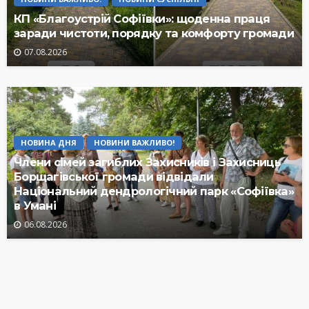
КП «Благоустрій Софіївки»: щоденна праця
заради чистоти, порядку та комфорту громади
07.08.2026
НОВИНА ДНЯ
НОВИНИ ВАЖЛИВО!
Члени сімей загиблих Захисників і Захисниць
Борщагівської громади відвідали
Національний дендрологічний парк «Софіївка»
в Умані
06.08.2026