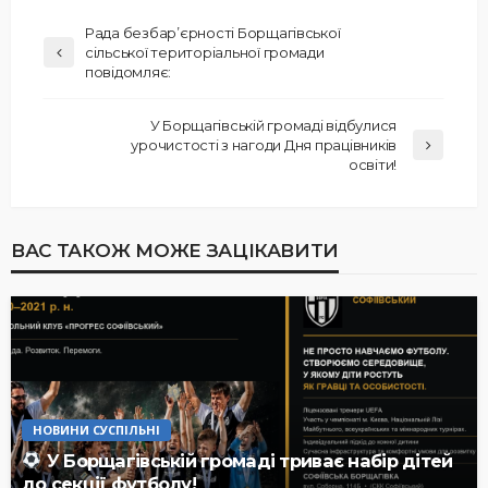
Рада безбар’єрності Борщагівської
сільської територіальної громади
повідомляє:
У Борщагівській громаді відбулися
урочистості з нагоди Дня працівників
освіти!
ВАС ТАКОЖ МОЖЕ ЗАЦІКАВИТИ
НОВИНИ СУСПІЛЬНІ
У Борщагівській громаді триває набір дітей
до секції футболу!