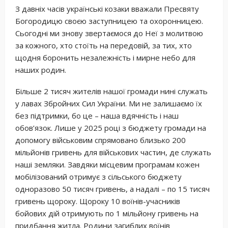
З давніх часів українські козаки вважали Пресвяту
Богородицю своєю заступницею та охоронницею.
Сьогодні ми знову звертаємося до Неї з молитвою
за кожного, хто стоїть на передовій, за тих, хто
щодня боронить незалежність і мирне небо для
наших родин.
Більше 2 тисяч жителів нашої громади нині служать
у лавах Збройних Сил України. Ми не залишаємо їх
без підтримки, бо це – наша вдячність і наш
обов’язок. Лише у 2025 році з бюджету громади на
допомогу військовим спрямовано близько 200
мільйонів гривень для військових частин, де служать
наші земляки. Завдяки місцевим програмам кожен
мобілізований отримує з сільського бюджету
одноразово 50 тисяч гривень, а надалі – по 15 тисяч
гривень щороку. Щороку 10 воїнів-учасників
бойових дій отримують по 1 мільйону гривень на
придбання житла. Родини загиблих воїнів