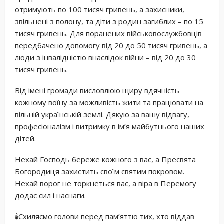
отримують по 100 тисяч гривень, а захисники,
звільнені з полону, та діти з родин загиблих – по 15
тисяч гривень. Для поранених військовослужбовців
передбачено допомогу від 20 до 50 тисяч гривень, а
люди з інвалідністю внаслідок війни – від 20 до 30
тисяч гривень.
Від імені громади висловлюю щиру вдячність
кожному воїну за можливість жити та працювати на
вільній українській землі. Дякую за вашу відвагу,
професіоналізм і витримку в ім’я майбутнього наших
дітей.
Нехай Господь береже кожного з вас, а Пресвята
Богородиця захистить своїм святим покровом.
Нехай ворог не торкнеться вас, а віра в Перемогу
додає сил і наснаги.
🕯Схиляємо голови перед пам’яттю тих, хто віддав