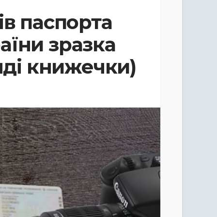
ів паспорта
аїни зразка
яді книжечки)