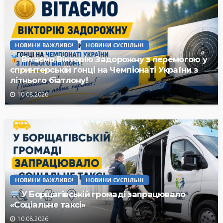
НОВИНИ ВАЖЛИВО!
НОВИНИ СУСПІЛЬНІ
Вітаємо Вікторію Задорожну з перемогою у
спринтерській гонці на Чемпіонаті України з
літнього біатлону!
10.08.2026
НОВИНИ ВАЖЛИВО!
НОВИНИ СУСПІЛЬНІ
У Борщагівській громаді запрацювало
«Соціальне таксі»
10.08.2026