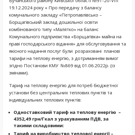
Бучанського району Київської області №91-20-VIII
19.12.2024 року « Про передачу з балансу
комунального закладу «Петропавлівсько –
Борщагівський заклад дошкільної освіти
комбінованого типу «Малятко» на баланс
Комунального підприємства «Борщагівка» майна на
праві господарського відання» для обслуговування та
якісного надання послуг були розраховані планові
тарифи на теплову енергію, з дотриманням вимог
згідно Постанови КМУ №869 від 01.06.2022р. (із
змінами).
Тариф на теплову енергію для потреб бюджетної
установи без центральних теплових пунктів та
індивідуальних теплових пунктів:
Одноставковий тариф на теплову енергію –
4352,49 грн/Гкал з урахуванням ПДВ, за
такими складовими:
Тариф на виробництво теплової енергії –