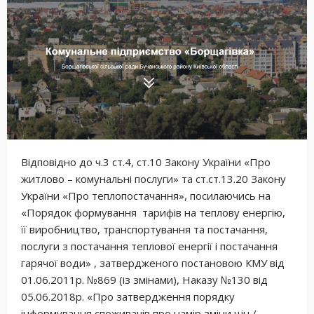
Відповідно до ч.3 ст.4, ст.10 Закону України «Про
житлово – комунальні послуги» та ст.ст.13.20 Закону
України «Про теплопостачання», посилаючись на
«Порядок формування тарифів на теплову енергію,
її виробництво, транспортування та постачання,
послуги з постачання теплової енергії і постачання
гарячої води» , затвердженого постановою КМУ від
01.06.2011р. №869 (із змінами), Наказу №130 від
05.06.2018р. «Про затвердження порядку
інформування споживачів про намір зміни цін /