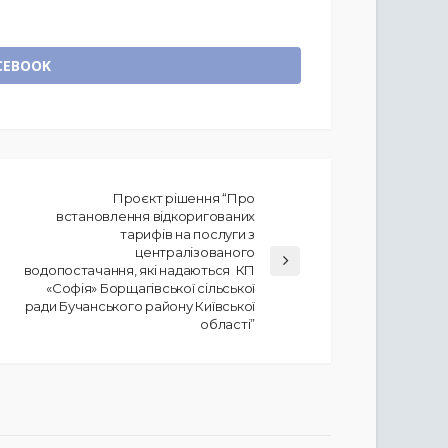
CEBOOK
Проєкт рішення “Про
встановлення відкоригованих
тарифів на послуги з
централізованого
водопостачання, які надаються КП
«Софія» Борщагівської сільської
ради Бучанського району Київської
області”