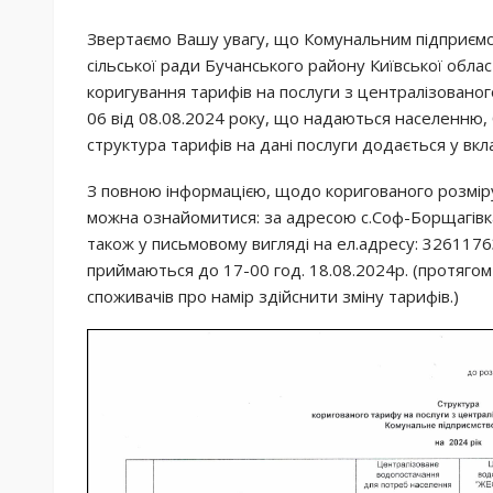
Звертаємо Вашу увагу, що Комунальним підприємс
сільської ради Бучанського району Київської обла
коригування тарифів на послуги з централізовано
06 від 08.08.2024 року, що надаються населенню,
структура тарифів на дані послуги додається у вкл
З повною інформацією, щодо коригованого розміру
можна ознайомитися: за адресою с.Соф-Борщагівка,
також у письмовому вигляді на ел.адресу: 326117
приймаються до 17-00 год. 18.08.2024р. (протяго
споживачів про намір здійснити зміну тарифів.)