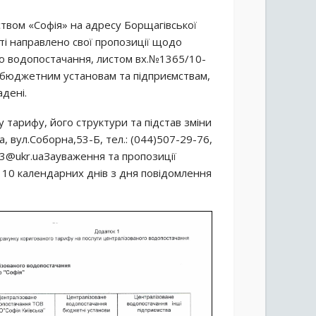
твом «Софія» на адресу Борщагівської
сті направлено свої пропозиції щодо
го водопостачання, листом вх.№1365/10-
 бюджетним установам та підприємствам,
адені.
 тарифу, його структури та підстав зміни
 вул.Соборна,53-Б, тел.: (044)507-29-76,
63@ukr.uaЗауваження та пропозиції
м 10 календарних днів з дня повідомлення