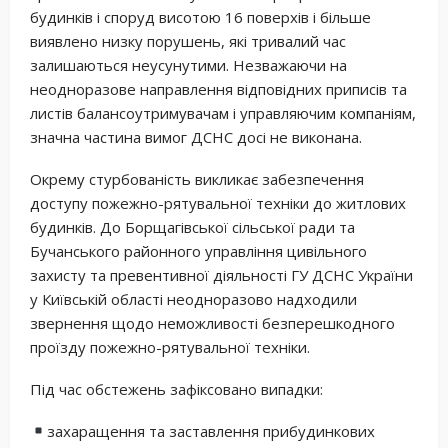
будинків і споруд висотою 16 поверхів і більше
виявлено низку порушень, які тривалий час
залишаються неусунутими. Незважаючи на
неодноразове направлення відповідних приписів та
листів балансоутримувачам і управляючим компаніям,
значна частина вимог ДСНС досі не виконана.
Окрему стурбованість викликає забезпечення
доступу пожежно-рятувальної техніки до житлових
будинків. До Борщагівської сільської ради та
Бучанського районного управління цивільного
захисту та превентивної діяльності ГУ ДСНС України
у Київській області неодноразово надходили
звернення щодо неможливості безперешкодного
проїзду пожежно-рятувальної техніки.
Під час обстежень зафіксовано випадки:
захаращення та заставлення прибудинкових