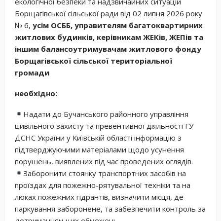
екологічної безпеки та надзвичайних ситуацій
Борщагівської сільської ради від 02 липня 2026 року
№ 6,
усім ОСББ, управителям багатоквартирних
житлових будинків, керівникам ЖЕКів, ЖЕПів та
іншим балансоутримувачам житлового фонду
Борщагівської сільської територіальної
громади
необхідно:
Надати до Бучанського районного управління
цивільного захисту та превентивної діяльності ГУ
ДСНС України у Київській області інформацію з
підтверджуючими матеріалами щодо усунення
порушень, виявлених під час проведених оглядів.
Заборонити стоянку транспортних засобів на
проїздах для пожежно-рятувальної техніки та на
люках пожежних гідрантів, визначити місця, де
паркування заборонене, та забезпечити контроль за
дотриманням цих обмежень.