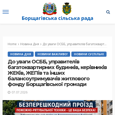
Home
Новина Дня
До уваги ОСББ, управителів багатоквартирних будинків, керівників ЖЕКів, ЖЕПів та інших балансоутримувачів житлового фонду Борщагівської громади
НОВИНА ДНЯ
НОВИНИ ВАЖЛИВО!
НОВИНИ СУСПІЛЬНІ
До уваги ОСББ, управителів
багатоквартирних будинків, керівників
ЖЕКів, ЖЕПів та інших
балансоутримувачів житлового
фонду Борщагівської громади
07.07.2026