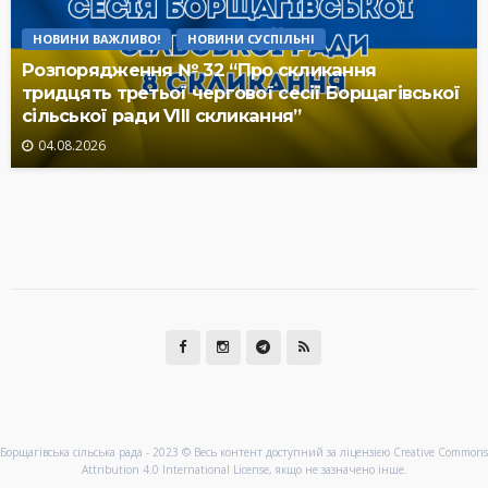
НОВИНИ ВАЖЛИВО!
НОВИНИ СУСПІЛЬНІ
Розпорядження № 32 “Про скликання
тридцять третьої чергової сесії Борщагівської
сільської ради VIII скликання”
04.08.2026
Борщагівська сільська рада - 2023 © Весь контент доступний за ліцензією Creative Commons
Attribution 4.0 International License, якщо не зазначено інше.