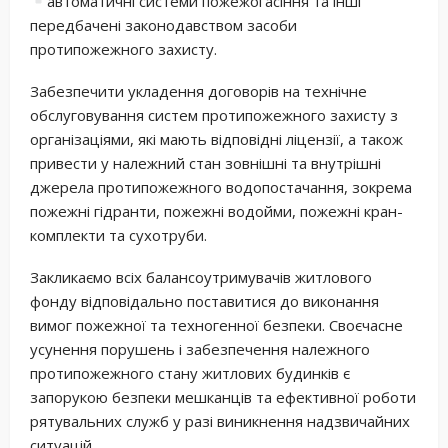
автоматичні системи пожежогасіння та інші
передбачені законодавством засоби
протипожежного захисту.
Забезпечити укладення договорів на технічне
обслуговування систем протипожежного захисту з
організаціями, які мають відповідні ліцензії, а також
привести у належний стан зовнішні та внутрішні
джерела протипожежного водопостачання, зокрема
пожежні гідранти, пожежні водойми, пожежні кран-
комплекти та сухотруби.
Закликаємо всіх балансоутримувачів житлового
фонду відповідально поставитися до виконання
вимог пожежної та техногенної безпеки. Своєчасне
усунення порушень і забезпечення належного
протипожежного стану житлових будинків є
запорукою безпеки мешканців та ефективної роботи
рятувальних служб у разі виникнення надзвичайних
ситуацій.