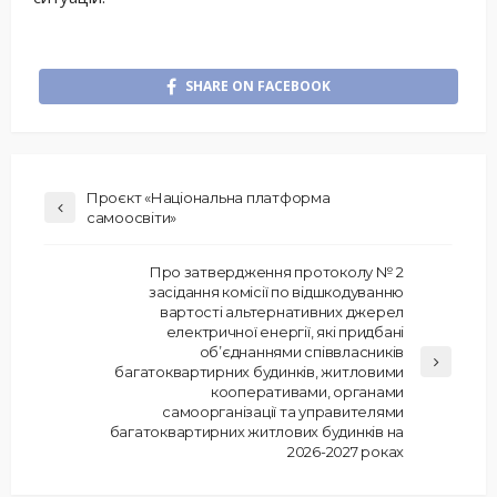
SHARE ON FACEBOOK
Проєкт «Національна платформа
самоосвіти»
Про затвердження протоколу № 2
засідання комісії по відшкодуванню
вартості альтернативних джерел
електричної енергії, які придбані
об’єднаннями співвласників
багатоквартирних будинків, житловими
кооперативами, органами
самоорганізації та управителями
багатоквартирних житлових будинків на
2026-2027 роках