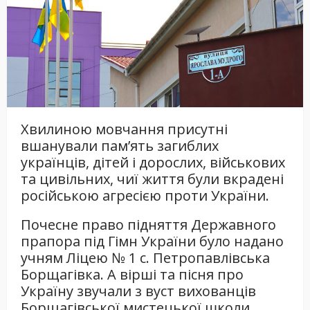
Хвилиною мовчання присутні
вшанували пам’ять загиблих
українців, дітей і дорослих, військових
та цивільних, чиї життя були вкрадені
російською агресією проти України.
Почесне право підняття Державного
прапора під Гімн України було надано
учням Ліцею № 1 с. Петропавлівська
Борщагівка. А вірші та пісня про
Україну звучали з вуст вихованців
Борщагівської мистецької школи.