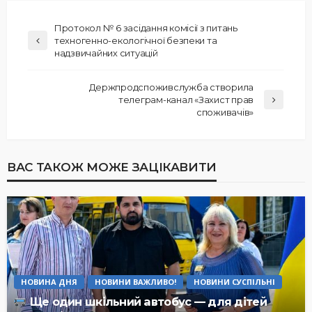
Протокол № 6 засідання комісії з питань
техногенно-екологічної безпеки та
надзвичайних ситуацій
Держпродспоживслужба створила
телеграм-канал «Захист прав
споживачів»
ВАС ТАКОЖ МОЖЕ ЗАЦІКАВИТИ
НОВИНА ДНЯ
НОВИНИ ВАЖЛИВО!
НОВИНИ СУСПІЛЬНІ
Ще один шкільний автобус — для дітей