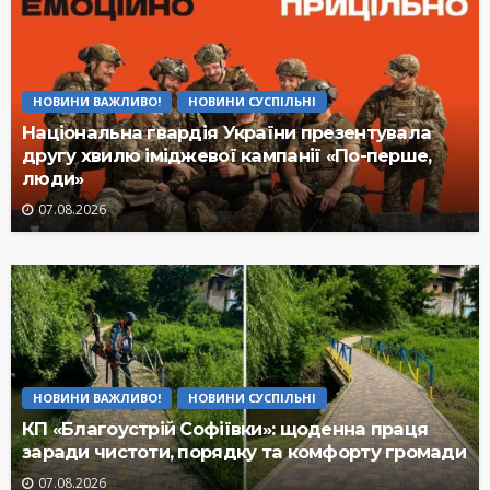
НОВИНИ ВАЖЛИВО!
НОВИНИ СУСПІЛЬНІ
Національна гвардія України презентувала
другу хвилю іміджевої кампанії «По-перше,
люди»
07.08.2026
НОВИНИ ВАЖЛИВО!
НОВИНИ СУСПІЛЬНІ
КП «Благоустрій Софіївки»: щоденна праця
заради чистоти, порядку та комфорту громади
07.08.2026