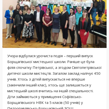
Учора відбулася урочиста подія – перший випуск
Борщагівської мистецької школи. Раніше це була
філія спочатку Петрівської, а згодом Святопетрівської
дитячої школи мистецтв. Загалом заклад налічує 450
учнів. Хтось з дітей випускається не вперше
(закінчили інший клас), хтось ще залишається у
мистецькій школі вчитись на іншій спеціальності.
Діти займаються у приміщенні Софіївсько-
Борщагівського НВК та 5 класів (50 учнів) у
Петропавлівсько-Борщагівській ЗОШ.