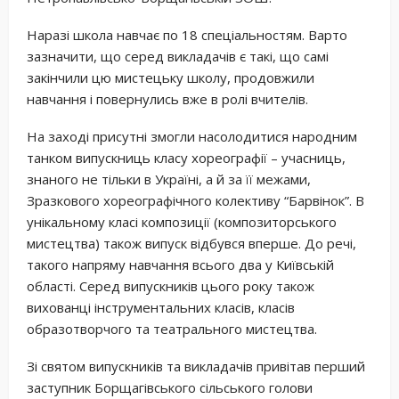
Наразі школа навчає по 18 спеціальностям. Варто
зазначити, що серед викладачів є такі, що самі
закінчили цю мистецьку школу, продовжили
навчання і повернулись вже в ролі вчителів.
На заході присутні змогли насолодитися народним
танком випускниць класу хореографії – учасниць,
знаного не тільки в Україні, а й за її межами,
Зразкового хореографічного колективу “Барвінок”. В
унікальному класі композиції (композиторського
мистецтва) також випуск відбувся вперше. До речі,
такого напряму навчання всього два у Київській
області. Серед випускників цього року також
вихованці інструментальних класів, класів
образотворчого та театрального мистецтва.
Зі святом випускників та викладачів привітав перший
заступник Борщагівського сільського голови