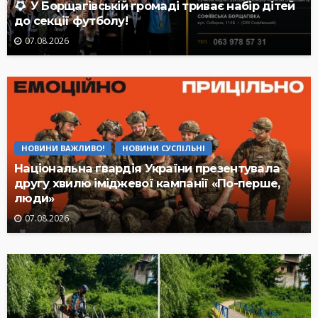
У Борщагівській громаді триває набір дітей
до секції футболу!
07.08.2026
НОВИНИ ВАЖЛИВО!
НОВИНИ СУСПІЛЬНІ
Національна гвардія України презентувала
другу хвилю іміджевої кампанії «По-перше,
люди»
07.08.2026