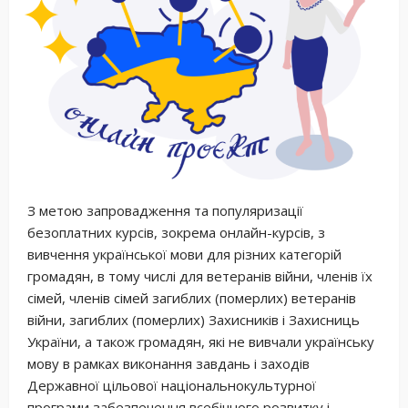
З метою запровадження та популяризації
безоплатних курсів, зокрема онлайн-курсів, з
вивчення української мови для різних категорій
громадян, в тому числі для ветеранів війни, членів їх
сімей, членів сімей загиблих (померлих) ветеранів
війни, загиблих (померлих) Захисників і Захисниць
України, а також громадян, які не вивчали українську
мову в рамках виконання завдань і заходів
Державної цільової національнокультурної
програми забезпечення всебічного розвитку і