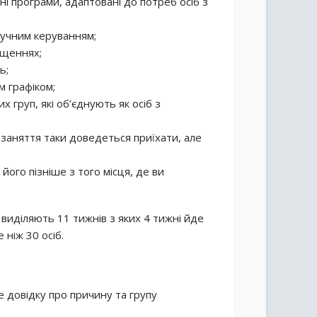
ні програми, адаптовані до потреб осіб з
 ручним керуванням;
іщеннях;
ь;
м графіком;
 груп, які об’єднують як осіб з
 заняття таки доведеться приїхати, але
ого пізніше з того місця, де ви
ю виділяють 11 тижнів з яких 4 тижні йде
 ніж 30 осіб.
е довідку про причину та групу