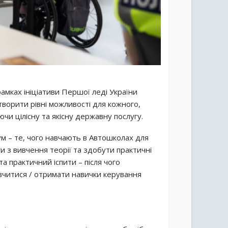
рамках ініціативи Першої леді України
творити рівні можливості для кожного,
чи цілісну та якісну державну послугу.
м – те, чого навчають в Автошколах для
ги з вивчення теорії та здобути практичні
а практичний іспити – після чого
авчитися / отримати навички керування