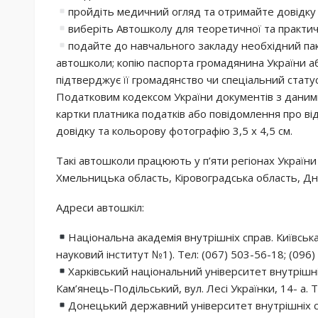
пройдіть медичний огляд та отримайте довідку 
виберіть Автошколу для теоретичної та практичн
подайте до навчального закладу необхідний пак
автошколи; копію паспорта громадянина України а
підтверджує її громадянство чи спеціальний стату
Податковим кодексом України документів з даним
картки платника податків або повідомлення про ві
довідку та кольорову фотографію 3,5 х 4,5 см.
Такі автошколи працюють у п’яти регіонах України 
Хмельницька область, Кіровоградська область, Дн
Адреси автошкіл:
Національна академія внутрішніх справ. Київськ
науковий інститут №1). Тел: (067) 503-56-18; (096
Харківський національний університет внутрішні
Кам’янець-Подільський, вул. Лесі Українки, 14- а. 
Донецький державний університет внутрішніх сп