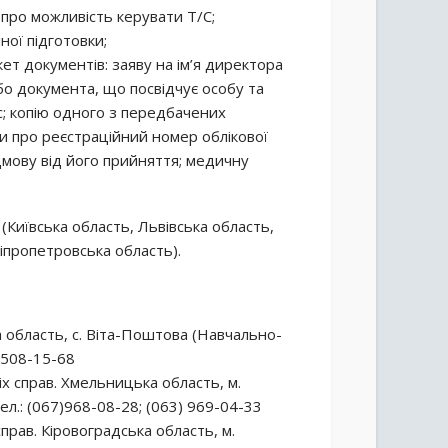
про можливість керувати Т/С;
ої підготовки;
ет документів: заяву на ім’я директора
бо документа, що посвідчує особу та
с; копію одного з передбачених
и про реєстраційний номер облікової
дмову від його прийняття; медичну
(Київська область, Львівська область,
іпропетровська область).
а область, с. Віта-Поштова (Навчально-
) 508-15-68
х справ. Хмельницька область, м.
Тел.: (067)968-08-28; (063) 969-04-33
рав. Кіровоградська область, м.