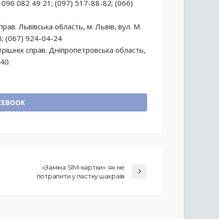
096 082 49 21; (097) 517-88-82; (066)
ав. Львівська область, м. Львів, вул. М.
8; (067) 924-04-24
рішніх справ. Дніпропетровська область,
-40.
CEBOOK
«Заміна SIM-картки»: як не
потрапити у пастку шахраїв