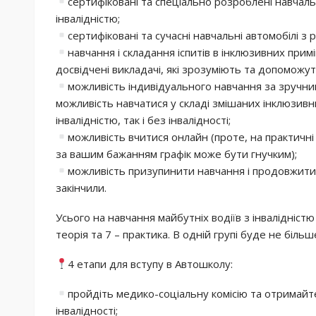
сертифіковані та спеціально розроблені навчаль
інвалідністю;
сертифіковані та сучасні навчальні автомобілі з
навчання і складання іспитів в інклюзивних прим
досвідчені викладачі, які зрозуміють та допоможут
можливість індивідуального навчання за зручни
можливість навчатися у складі змішаних інклюзивних
інвалідністю, так і без інвалідності;
можливість вчитися онлайн (проте, на практичні
за вашим бажанням графік може бути гнучким);
можливість призупинити навчання і продовжити й
закінчили.
Усього на навчання майбутніх водіїв з інвалідніст
теорія та 7 – практика. В одній групі буде не більше
4 етапи для вступу в Автошколу:
пройдіть медико-соціальну комісію та отримайт
інвалідності;