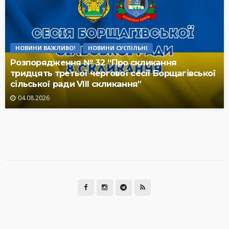
НОВИНИ ВАЖЛИВО!
НОВИНИ СУСПІЛЬНІ
Розпорядження № 32 “Про скликання
тридцять третьої чергової сесії Борщагівської
сільської ради VIII скликання”
04.08.2026