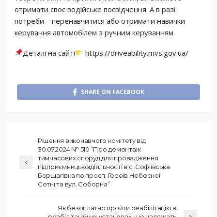
отримати своє водійське посвідчення. А в разі
потреби – перенавчитися або отримати навички
керування автомобілем з ручним керуванням.
Деталі на сайті
https://driveability.mvs.gov.ua/
SHARE ON FACEBOOK
Рішення виконавчого комітету від
30.07.2024 № 510 “Про демонтаж
тимчасових споруд для провадження
підприємницькоїдіяльності в с. Софіївська
Борщагівка по просп. Героїв Небесної
Сотні та вул. Соборна”
Як безоплатно пройти реабілітацію в
реабілітаційних установах, що належать