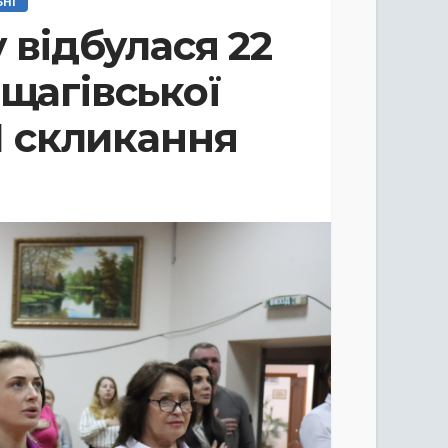
ЬНІ
у відбулася 22
рщагівської
II скликання