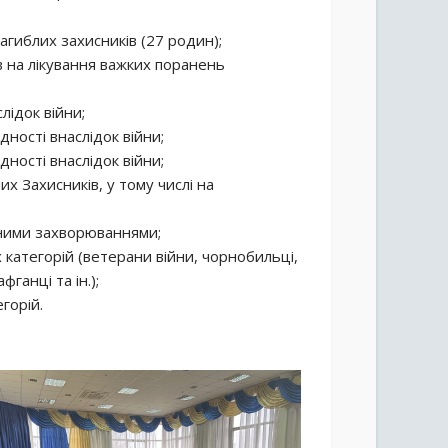
загиблих захисників (27 родин);
в на лікування важких поранень
слідок війни;
дності внаслідок війни;
дності внаслідок війни;
их Захисників, у тому числі на
чними захворюваннями;
 категорій (ветерани війни, чорнобильці,
фганці та ін.);
горій.