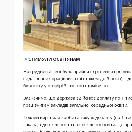
СТИМУЛИ ОСВІТЯНАМ
На грудневій сесії було прийнято рішення про ви
педагогічних працівників (зі стажем до 5 років) – д
бюджету у розмірі 3 тис. грн щомісячно.
Зазначимо, що держава здійснює доплату по 1 тис
працівникам закладів загальної середньої освіти.
Тож ми вирішили зробити таку ж доплату (по 1 тис
закладів дошкільної та позашкільної освіти. Це пр
спорту, інклюзивного центру, вихователі, тренери, 