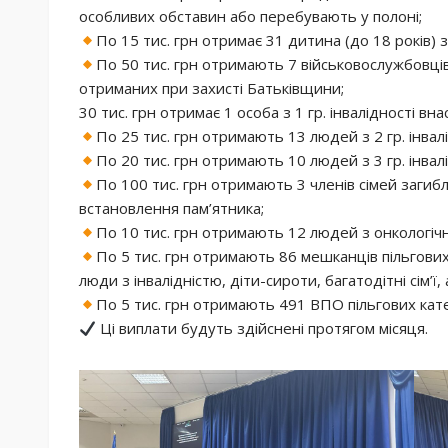
особливих обставин або перебувають у полоні;
По 15 тис. грн отримає 31 дитина (до 18 років) 
По 50 тис. грн отримають 7 військовослужбовці
отриманих при захисті Батьківщини;
30 тис. грн отримає 1 особа з 1 гр. інвалідності вна
По 25 тис. грн отримають 13 людей з 2 гр. інвалі
По 20 тис. грн отримають 10 людей з 3 гр. інвалі
По 100 тис. грн отримають 3 членів сімей загибл
встановлення пам’ятника;
По 10 тис. грн отримають 12 людей з онкологі
По 5 тис. грн отримають 86 мешканців пільгових
люди з інвалідністю, діти-сироти, багатодітні сім’ї, а
По 5 тис. грн отримають 491 ВПО пільгових кате
Ці виплати будуть здійснені протягом місяця.