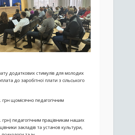
плату додаткових стимулів для молодих
оплата до заробітної плати з сільського
. грн щомісячно педагогічним
. грн) педагогічним працівникам наших
ацівники закладів та установ культури,
психологи та ін.