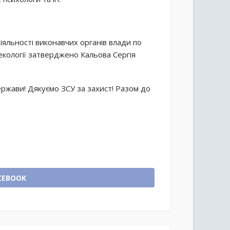
іяльності виконавчих органів влади по
кології затверджено Кальова Сергія
жави! Дякуємо ЗСУ за захист! Разом до
CEBOOK