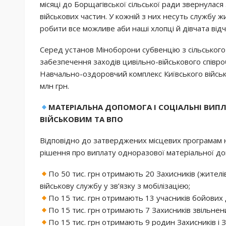
місяці до Борщагівської сільської ради звернулася
військових частин. У кожній з них несуть службу 
робити все можливе аби наші хлопці й дівчата від
Серед установ Міноборони субвенцію з сільськог
забезпечення заходів цивільно-військового співро
Навчально-оздоровчий комплекс Київського військо
млн грн.
МАТЕРІАЛЬНА ДОПОМОГА І СОЦІАЛЬНІ ВИП
ВІЙСЬКОВИМ ТА ВПО
Відповідно до затверджених місцевих програмам на
рішення про виплату одноразової матеріальної до
По 50 тис. грн отримають 20 Захисників (жител
військову службу у зв’язку з мобілізацією;
По 15 тис. грн отримають 13 учасників бойових д
По 15 тис. грн отримають 7 Захисників звільнен
По 15 тис. грн отримають 9 родин Захисників і З