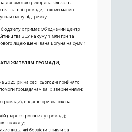
 за допомогою рекордна кількість
жителі нашої громади, тож ми маємо
чували нашу підтримку.
о бюджету отримає Об’єднаний центр
бітництва ЗСУ на суму 1 млн грн та
вого ліцею імені Івана Богуна на суму 1
ЛАТИ ЖИТЕЛЯМ ГРОМАДИ,
 2025 рік на сесії сьогодні прийнято
помоги громадянам за їх зверненнями:
ів громади), вперше призваних на
ій (зареєстрованих у громаді);
их з полону;
ахисниць, які безвісти зникли за