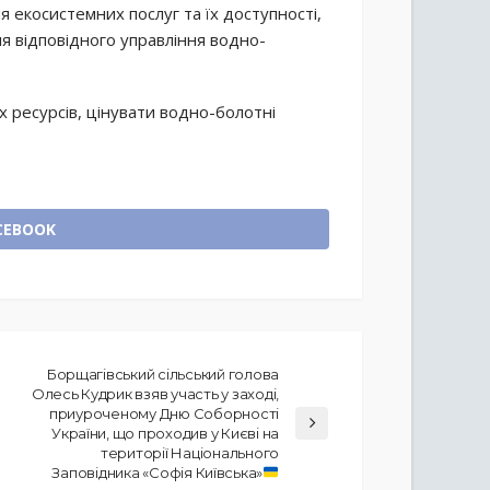
я екосистемних послуг та їх доступності,
я відповідного управління водно-
 ресурсів, цінувати водно-болотні
CEBOOK
Борщагівський сільський голова
Олесь Кудрик взяв участь у заході,
приуроченому Дню Соборності
України, що проходив у Києві на
території Національного
Заповідника «Софія Київська»