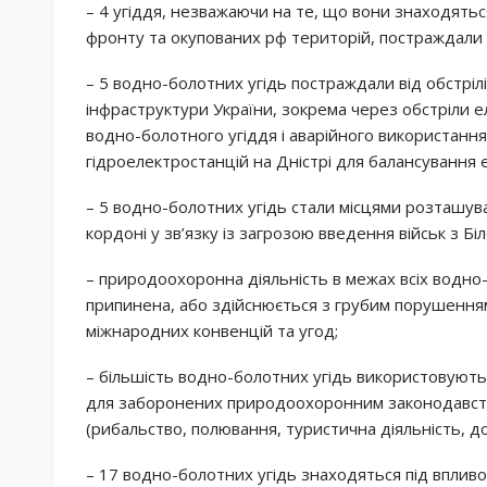
– 4 угіддя, незважаючи на те, що вони знаходяться 
фронту та окупованих рф територій, постраждали ві
– 5 водно-болотних угідь постраждали від обстріл
інфраструктури України, зокрема через обстріли е
водно-болотного угіддя і аварійного використання
гідроелектростанцій на Дністрі для балансування 
– 5 водно-болотних угідь стали місцями розташу
кордоні у зв’язку із загрозою введення військ з Біло
– природоохоронна діяльність в межах всіх водно
припинена, або здійснюється з грубим порушенням
міжнародних конвенцій та угод;
– більшість водно-болотних угідь використовують
для заборонених природоохоронним законодавство
(рибальство, полювання, туристична діяльність, д
– 17 водно-болотних угідь знаходяться під впливо