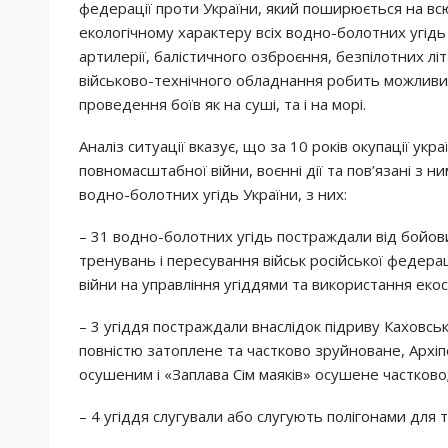
федерації проти України, який поширюється на вс
екологічному характеру всіх водно-болотних угідь
артилерії, балістичного озброєння, безпілотних лі
військово-технічного обладнання робить можливим
проведення боїв як на суші, та і на морі.
Аналіз ситуації вказує, що за 10 років окупації укр
повномасштабної війни, воєнні дії та пов’язані з н
водно-болотних угідь України, з них:
– 31 водно-болотних угідь постраждали від бойови
тренувань і пересування військ російської федерац
війни на управління угіддями та використання екос
– 3 угіддя постраждали внаслідок підриву Каховськ
повністю затоплене та частково зруйноване, Архіпе
осушеним і «Заплава Сім маяків» осушене частково
– 4 угіддя слугували або слугують полігонами для 