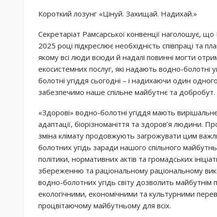
Короткий лозунг «Цінуй. Захищай. Надихай.»
Секретаріат Рамсарської конвенції наголошує, що 
2025 році підкреслює необхідність співпраці та пл
якому всі люди всюди й надалі повинні могти отри
екосистемних послуг, які надають водно-болотні 
болотні угіддя сьогодні – і надихаючи один одног
забезпечимо наше спільне майбутнє та добробут.
«Здорові» водно-болотні угіддя мають вирішальне
адаптації, біорізноманіття та здоров’я людини. П
зміна клімату продовжують загрожувати цим важл
болотних угідь заради нашого спільного майбутньо
політики, нормативних актів та громадських ініціа
збереженню та раціональному раціональному вик
водно-болотних угідь світу дозволить майбутнім 
екологічними, економічними та культурними перев
процвітаючому майбутньому для всіх.