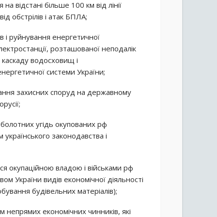
на відстані більше 100 км від лінії
д обстрілів і атак БПЛА;
ів і руйнування енергетичної
лектростанції, розташованої неподалік
 каскаду водосховищ і
енергетичної системи України;
вання захисних споруд на державному
русії;
-болотних угідь окупованих рф
 українського законодавства і
ся окупаційною владою і військами рф
м України видів економічної діяльності
обування будівельних матеріалів);
м непрямих економічних чинників, які