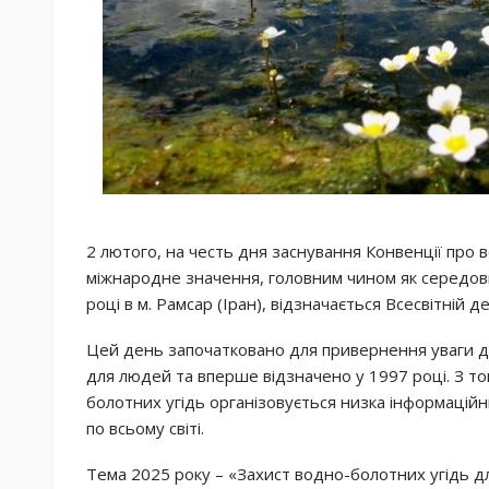
2 лютого, на честь дня заснування Конвенції про 
міжнародне значення, головним чином як середов
році в м. Рамсар (Іран), відзначається Всесвітній 
Цей день започатковано для привернення уваги д
для людей та вперше відзначено у 1997 році. З то
болотних угідь організовується низка інформацій
по всьому світі.
Тема 2025 року – «Захист водно-болотних угідь д