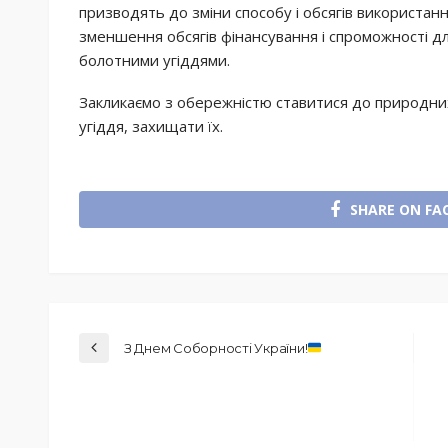
призводять до зміни способу і обсягів використанн
зменшення обсягів фінансування і спроможності дл
болотними угіддями.
Закликаємо з обережністю ставитися до природних
угіддя, захищати їх.
SHARE ON FA
З Днем Соборності України!