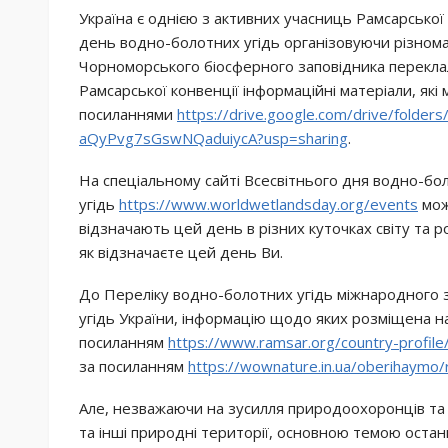
Україна є однією з активних учасниць Рамсарської 
день водно-болотних угідь організовуючи різномані
Чорноморського біосферного заповідника перекла
Рамсарської конвенції інформаційні матеріали, які
посиланнями
https://drive.google.com/drive/fold
aQyPvg7sGswNQaduiycA?usp=sharing
.
На спеціальному сайті Всесвітнього дня водно-бо
угідь
https://www.worldwetlandsday.org/events
мож
відзначають цей день в різних куточках світу та р
як відзначаєте цей день Ви.
До Переліку водно-болотних угідь міжнародного 
угідь України, інформацію щодо яких розміщена на
посиланням
https://www.ramsar.org/country-profile
за посиланням
https://wownature.in.ua/oberihaymo/
Але, незважаючи на зусилля природоохоронців та
та інші природні території, основною темою останні