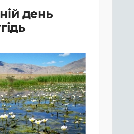
тній день
гідь