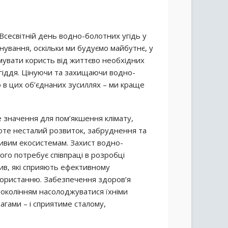
Всесвітній день водно-болотних угідь у
анування, оскільки ми будуємо майбутнє, у
мувати користь від життєво необхідних
угіддя. Цінуючи та захищаючи водно-
о в цих об’єднаних зусиллях – ми краще
 значення для пом’якшення клімату,
роте несталий розвиток, забруднення та
ивим екосистемам. Захист водно-
го потребує співпраці в розробці
тив, які сприяють ефективному
ористанню. Забезпечення здоров’я
поколінням насолоджуватися їхніми
агами – і сприятиме сталому,