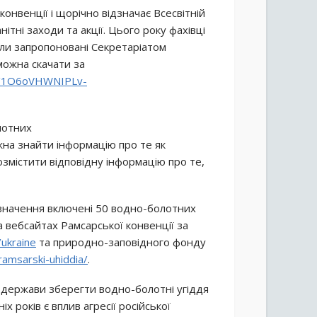
конвенції і щорічно відзначає Всесвітній
тні заходи та акції. Цього року фахівці
ли запропоновані Секретаріатом
 можна скачати за
ers/1O6oVHWNIPLv-
лотних
на знайти інформацію про те як
озмістити відповідну інформацію про те,
значення включені 50 водно-болотних
 вебсайтах Рамсарської конвенції за
/ukraine
та природно-заповідного фонду
ramsarski-uhiddia/
.
 держави зберегти водно-болотні угіддя
х років є вплив агресії російської