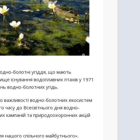
водно-болотні угіддя, що мають
ище існування водоплавних птахів у 1971
день водно-болотних угідь.
о важливості водно-болотних екосистем
го часу до Всесвітнього дня водно-
них кампаній та природоохоронних акцій
ля нашого спільного майбутнього».