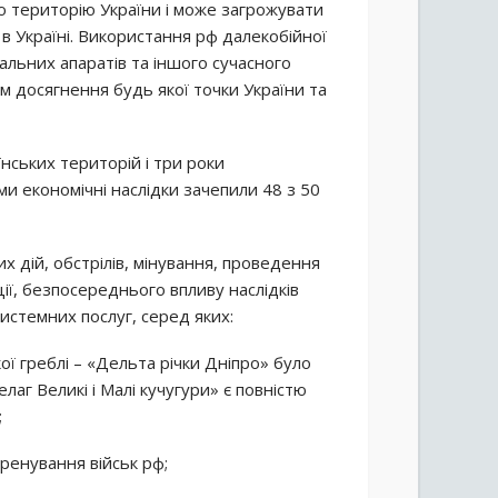
ю територію України і може загрожувати
 в Україні. Використання рф далекобійної
тальних апаратів та іншого сучасного
 досягнення будь якої точки України та
аїнських територій і три роки
ими економічні наслідки зачепили 48 з 50
х дій, обстрілів, мінування, проведення
ії, безпосереднього впливу наслідків
истемних послуг, серед яких:
ої греблі – «Дельта річки Дніпро» було
лаг Великі і Малі кучугури» є повністю
;
тренування військ рф;