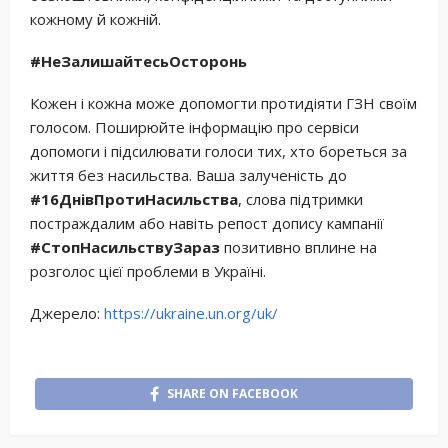
кожному й кожній.
#НеЗалишайтесьОсторонь
Кожен і кожна може допомогти протидіяти ГЗН своїм
голосом. Поширюйте інформацію про сервіси
допомоги і підсилювати голоси тих, хто бореться за
життя без насильства. Ваша залученість до
#16ДнівПротиНасильства
, слова підтримки
постраждалим або навіть репост допису кампанії
#СтопНасильствуЗараз
позитивно вплине на
розголос цієї проблеми в Україні.
Джерело:
https://ukraine.un.org/uk/
SHARE ON FACEBOOK