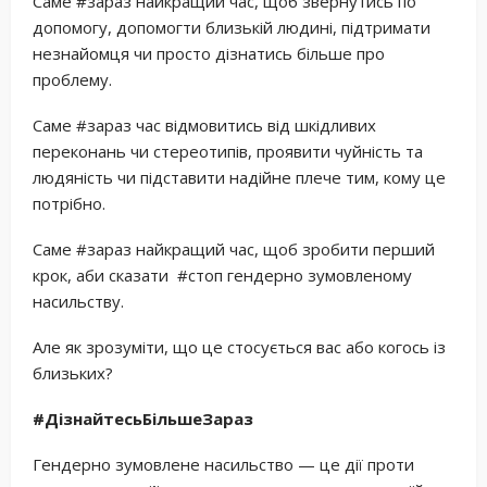
Саме #зараз найкращий час, щоб звернутись по
допомогу, допомогти близькій людині, підтримати
незнайомця чи просто дізнатись більше про
проблему.
Саме #зараз час відмовитись від шкідливих
переконань чи стереотипів, проявити чуйність та
людяність чи підставити надійне плече тим, кому це
потрібно.
Саме #зараз найкращий час, щоб зробити перший
крок, аби сказати #стоп гендерно зумовленому
насильству.
Але як зрозуміти, що це стосується вас або когось із
близьких?
#ДізнайтесьБільшеЗараз
Гендерно зумовлене насильство — це дії проти