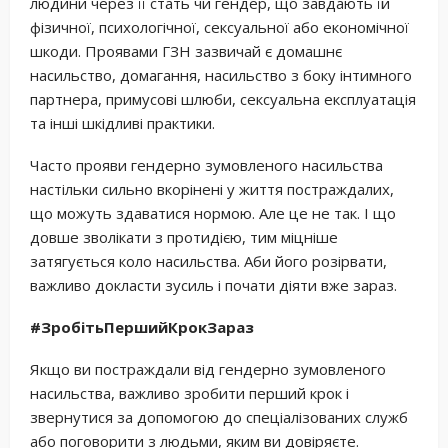
людини через її стать чи гендер, що завдають їй
фізичної, психологічної, сексуальної або економічної
шкоди. Проявами ГЗН зазвичай є домашнє
насильство, домагання, насильство з боку інтимного
партнера, примусові шлюби, сексуальна експлуатація
та інші шкідливі практики.
Часто прояви гендерно зумовленого насильства
настільки сильно вкорінені у життя постраждалих,
що можуть здаватися нормою. Але це не так. І що
довше зволікати з протидією, тим міцніше
затягується коло насильства. Аби його розірвати,
важливо докласти зусиль і почати діяти вже зараз.
#ЗробітьПершийКрокЗараз
Якщо ви постраждали від гендерно зумовленого
насильства, важливо зробити перший крок і
звернутися за допомогою до спеціалізованих служб
або поговорити з людьми, яким ви довіряєте.