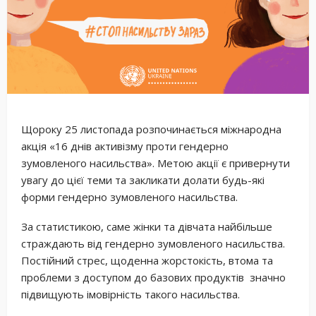
Щороку 25 листопада розпочинається міжнародна
акція «16 днів активізму проти гендерно
зумовленого насильства». Метою акції є привернути
увагу до цієї теми та закликати долати будь-які
форми гендерно зумовленого насильства.
За статистикою, саме жінки та дівчата найбільше
страждають від гендерно зумовленого насильства.
Постійний стрес, щоденна жорстокість, втома та
проблеми з доступом до базових продуктів значно
підвищують імовірність такого насильства.