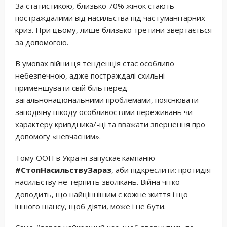
За статистикою, близько 70% жінок стають
постраждалими від насильства під час гуманітарних
криз. При цьому, лише близько третини звертається
за допомогою.
В умовах війни ця тенденція стає особливо
небезпечною, адже постраждалі схильні
применшувати свій біль перед
загальнонаціональними проблемами, пояснювати
заподіяну шкоду особливостями переживань чи
характеру кривдника/-ці та вважати звернення про
допомогу «невчасним».
Тому ООН в Україні запускає кампанію
#СтопНасильствуЗараз
, аби підкреслити: протидія
насильству не терпить зволікань. Війна чітко
доводить, що найціннішим є кожне життя і що
іншого шансу, щоб діяти, може і не бути.